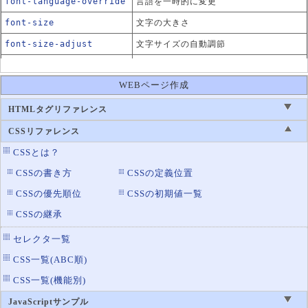
font-language-override
言語を一時的に変更
font-size
文字の大きさ
font-size-adjust
文字サイズの自動調節
font-stretch
フォントの形状（幅広・幅狭）
WEBページ作成
font-style
斜体のスタイル
太字や斜体を持たないフォントの表示方
HTMLタグリファレンス
font-synthesis
法
CSSリファレンス
font-variant
フォントの変換ルール
CSSとは？
font-variant-alternate
代替文字の置き換え指定
CSSの書き方
CSSの定義位置
s
CSSの優先順位
CSSの初期値一覧
font-variant-caps
英大文字での表示制御
CSSの継承
font-variant-east-asia
漢字の表示指定
n
セレクタ一覧
font-variant-numeric
数値の表示形式指定
CSS一覧(ABC順)
font-variant-position
上付き文字・下付き文字の指定
CSS一覧(機能別)
font-weight
文字の太さ
JavaScriptサンプル