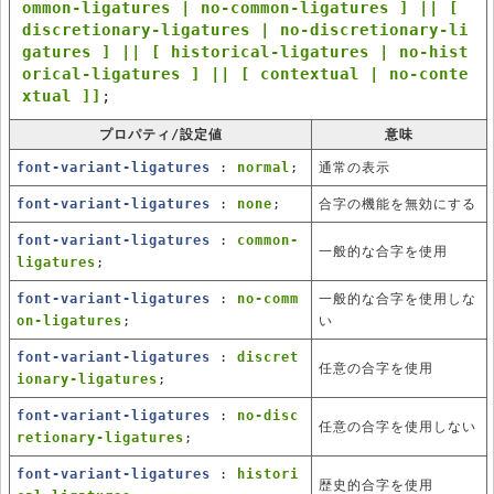
ommon-ligatures | no-common-ligatures ] || [
discretionary-ligatures | no-discretionary-li
gatures ] || [ historical-ligatures | no-hist
orical-ligatures ] || [ contextual | no-conte
xtual ]]
;
プロパティ/設定値
意味
font-variant-ligatures
:
normal
;
通常の表示
font-variant-ligatures
:
none
;
合字の機能を無効にする
font-variant-ligatures
:
common-
一般的な合字を使用
ligatures
;
font-variant-ligatures
:
no-comm
一般的な合字を使用しな
on-ligatures
;
い
font-variant-ligatures
:
discret
任意の合字を使用
ionary-ligatures
;
font-variant-ligatures
:
no-disc
任意の合字を使用しない
retionary-ligatures
;
font-variant-ligatures
:
histori
歴史的合字を使用