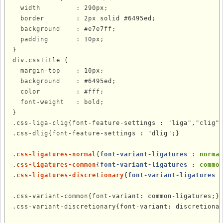
  width         : 290px;

  border        : 2px solid #6495ed;

  background    : #e7e7ff;

  padding       : 10px;

}

div.cssTitle {

  margin-top    : 10px;

  background    : #6495ed;

  color         : #fff;

  font-weight   : bold;

}

.css-liga-clig{font-feature-settings : "liga","clig";
.css-dlig{font-feature-settings : "dlig";}

.
css-ligatures-normal
{
font-variant-ligatures
 : 
norma
.
css-ligatures-common
{
font-variant-ligatures
 : 
commo
.
css-ligatures-discretionary
{
font-variant-ligatures
 
.css-variant-common{font-variant: common-ligatures;}

.css-variant-discretionary{font-variant: discretionar