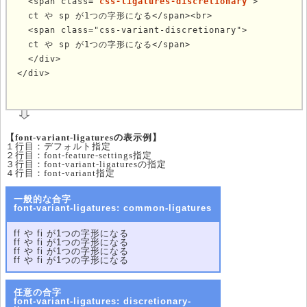
  <span class="
css-ligatures-discretionary
">

  ct や sp が1つの字形になる</span><br>

  <span class="css-variant-discretionary">

  ct や sp が1つの字形になる</span>

  </div>

</div>
	
【font-variant-ligaturesの表示例】
１行目：デフォルト指定
２行目：font-feature-settings指定
３行目：font-variant-ligaturesの指定
４行目：font-variant指定
一般的な合字
font-variant-ligatures: common-ligatures
ff や fi が1つの字形になる
ff や fi が1つの字形になる
ff や fi が1つの字形になる
ff や fi が1つの字形になる
任意の合字
font-variant-ligatures: discretionary-