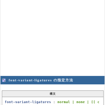
font-variant-ligatures の指定方法
構文
font-variant-ligatures
:
normal | none | [[ c