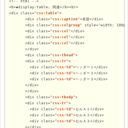
<!-- html -->

<b>◆display:table; 関連</b><br>

<div class=
"css-table"
>

	<div class=
"css-caption"
>表題</div>

	<div class=
"css-colgroup"
 style="width: 100px
	<div class=
"css-col"
</div>

	<div class=
"css-col"
</div>

	<div class=
"css-col"
</div>

	</div>

	<div class=
"css-thead"
>

	<div class=
"css-tr"
>

	  <div class=
"css-td"
>ヘッダー１</div>

	  <div class=
"css-td"
>ヘッダー２</div>

	  <div class=
"css-td"
>ヘッダー３</div>

	</div>

	</div>

	<div class=
"css-tbody"
>

	<div class=
"css-tr"
>

	  <div class=
"css-td"
>セルＡ１</div>

	  <div class=
"css-td"
>セルＡ２</div>

	  <div class=
"css-td"
>セルＡ３</div>

	<</div>
