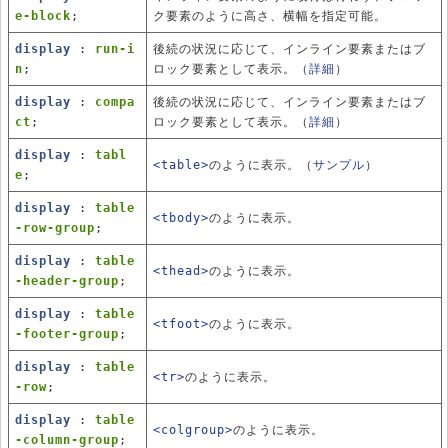
e-block
;
ク要素のように高さ、横幅を指定可能。
display
:
run-i
後続の状況に応じて、インライン要素またはブ
n
;
ロック要素として表示。（
詳細
）
display
:
compa
後続の状況に応じて、インライン要素またはブ
ct
;
ロック要素として表示。（
詳細
）
display
:
tabl
<table>
のように表示。（
サンプル
）
e
;
display
:
table
<tbody>
のように表示。
-row-group
;
display
:
table
<thead>
のように表示。
-header-group
;
display
:
table
<tfoot>
のように表示。
-footer-group
;
display
:
table
<tr>
のように表示。
-row
;
display
:
table
<colgroup>
のように表示。
-column-group
;