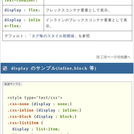
text-conainer
;
display
:
flex
;
フレックスコンテナ要素として表示。
display
:
inlin
インラインのフレックスコンテナ要素として表
e-flex
;
示。
デフォルト：「
タグ毎のスタイル初期値
」を参照
display のサンプル(inline,block 等)
<style type="text/css">

.
css-none
 {
display
 : 
none
;}

.
css-inline
 {
display
 : 
inline
;}

.
css-block
 {
display
 : 
block
;}

.
css-listitem
 {

display
 : 
list-item
;
