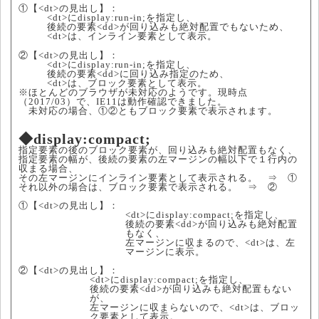
①【<dt>の見出し】
<dt>にdisplay:run-in;を指定し、
後続の要素<dd>が回り込みも絶対配置でもないため、
<dt>は、インライン要素として表示。
②【<dt>の見出し】
<dt>にdisplay:run-in;を指定し、
後続の要素<dd>に回り込み指定のため、
<dt>は、ブロック要素として表示。
※ほとんどのブラウザが未対応のようです。現時点
（2017/03）で、IE11は動作確認できました。
未対応の場合、①②ともブロック要素で表示されます。
◆display:compact;
指定要素の後のブロック要素が、回り込みも絶対配置もなく、
指定要素の幅が、後続の要素の左マージンの幅以下で１行内の
収まる場合、
その左マージンにインライン要素として表示される。 ⇒ ①
それ以外の場合は、ブロック要素で表示される。 ⇒ ②
①【<dt>の見出し】
<dt>にdisplay:compact;を指定し、
後続の要素<dd>が回り込みも絶対配置
もなく、
左マージンに収まるので、<dt>は、左
マージンに表示。
②【<dt>の見出し】
<dt>にdisplay:compact;を指定し、
後続の要素<dd>が回り込みも絶対配置もない
が、
左マージンに収まらないので、<dt>は、ブロッ
ク要素として表示。