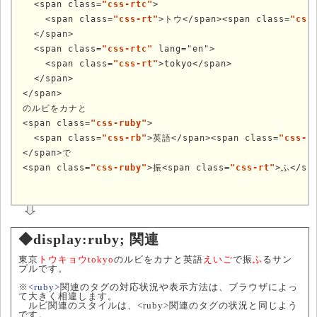
  <span class=
"css-rtc"
>

    <span class=
"css-rt"
>トウ</span><span class=
"css
  </span>

  <span class=
"css-rtc"
 lang="en">

    <span class=
"css-rt"
>tokyo</span>

  </span>

</span>

のルビをカナと

<span class=
"css-ruby"
>

  <span class=
"css-rb"
>英語</span><span class=
"css-r
</span>で

<span class=
"css-ruby"
>振<span class=
"css-rt"
	
◆display:ruby; 関連
東
京
トウ
キョウ
tokyo
のルビをカナと
英語
えいご
で
振
ふ
るサン
プルです。
※
<ruby>
関連のタグの対応状況や表示方法は、ブラウザによっ
て大きく相違します。
ルビ関連のスタイルは、<ruby>関連のタグの状況と同じよう
です。