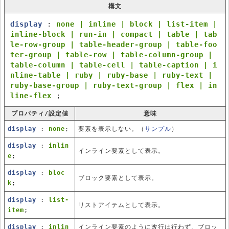
構文
display
:
none | inline | block | list-item |
inline-block | run-in | compact | table | tab
le-row-group | table-header-group | table-foo
ter-group | table-row | table-column-group |
table-column | table-cell | table-caption | i
nline-table | ruby | ruby-base | ruby-text |
ruby-base-group | ruby-text-group | flex | in
line-flex
;
プロパティ/設定値
意味
display
:
none
;
要素を表示しない。（
サンプル
）
display
:
inlin
インライン要素として表示。
e
;
display
:
bloc
ブロック要素として表示。
k
;
display
:
list-
リストアイテムとして表示。
item
;
display
:
inlin
インライン要素のように改行は行わず、ブロッ