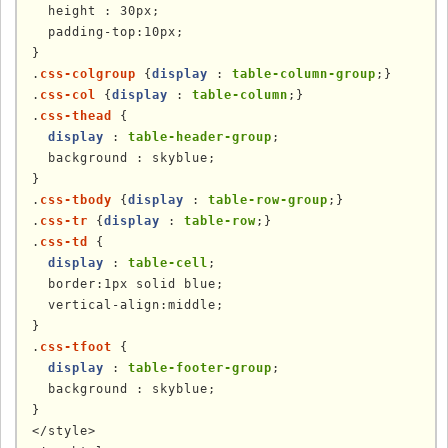
  height : 30px;

  padding-top:10px;

}

.
css-colgroup
 {
display
 : 
table-column-group
;}

.
css-col
 {
display
 : 
table-column
;}

.
css-thead
 {

display
 : 
table-header-group
;

  background : skyblue;

}

.
css-tbody
 {
display
 : 
table-row-group
;}

.
css-tr
 {
display
 : 
table-row
;}

.
css-td
 {

display
 : 
table-cell
;

  border:1px solid blue; 

  vertical-align:middle;

}

.
css-tfoot
 {

display
 : 
table-footer-group
;

  background : skyblue;

}

</style>
