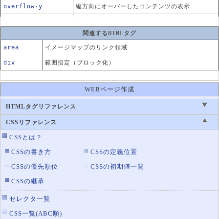
overflow-y
縦方向にオーバーしたコンテンツの表示
position
配置方法
関連するHTMLタグ
vertical-align
縦（垂直）方向の文字位置
area
イメージマップのリンク領域
z-index
ボックスの重なり順
div
範囲指定（ブロック化）
left
基点の左辺からの距離
right
基点の右辺からの距離
WEBページ作成
top
基点の上辺からの距離
HTMLタグリファレンス
CSSリファレンス
CSSとは？
CSSの書き方
CSSの定義位置
CSSの優先順位
CSSの初期値一覧
CSSの継承
セレクタ一覧
CSS一覧(ABC順)