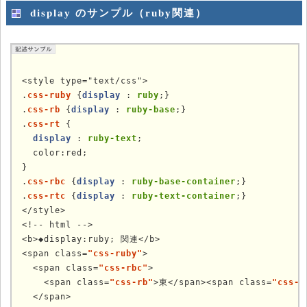
display のサンプル（ruby関連）
<style type="text/css">

.
css-ruby
 {
display
 : 
ruby
;}

.
css-rb
 {
display
 : 
ruby-base
;}

.
css-rt
 {

display
 : 
ruby-text
;

  color:red;

}

.
css-rbc
 {
display
 : 
ruby-base-container
;}

.
css-rtc
 {
display
 : 
ruby-text-container
;}

</style>

<!-- html -->

<b>◆display:ruby; 関連</b>

<span class=
"css-ruby"
>

  <span class=
"css-rbc"
>

    <span class=
"css-rb"
>東</span><span class=
"css-r
  </span>
