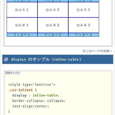
ヘッダー１
ヘッダー２
ヘッダー３
セルＡ１
セルＡ２
セルＡ３
セルＢ１
セルＢ２
セルＢ３
フッター１
フッター２
フッター３
display のサンプル（inline-table）
<style type="text/css">

.
css-inlinet
 {

display
 : 
inline-table
;

  border-collapse: collapse;

  text-align:center;

}
