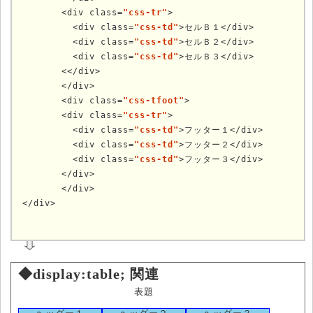
	<div class=
"css-tr"
>

	  <div class=
"css-td"
>セルＢ１</div>

	  <div class=
"css-td"
>セルＢ２</div>

	  <div class=
"css-td"
>セルＢ３</div>

	<</div>

	</div>

	<div class=
"css-tfoot"
>

	<div class=
"css-tr"
>

	  <div class=
"css-td"
>フッター１</div>

	  <div class=
"css-td"
>フッター２</div>

	  <div class=
"css-td"
>フッター３</div>

	</div>

	</div>

	
◆display:table; 関連
表題