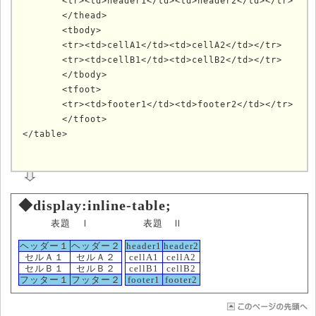
	<tr><td>header1</td><td>header2</td></tr>

	</thead>

	<tbody>

	<tr><td>cellA1</td><td>cellA2</td></tr>

	<tr><td>cellB1</td><td>cellB2</td></tr>

	</tbody>

	<tfoot>

	<tr><td>footer1</td><td>footer2</td></tr>

	</tfoot>

	
◆display:inline-table;
表題 Ⅰ
表題 Ⅱ
ヘッダー１
ヘッダー２
header1
header2
セルＡ１
セルＡ２
cellA1
cellA2
セルＢ１
セルＢ２
cellB1
cellB2
フッター１
フッター２
footer1
footer2