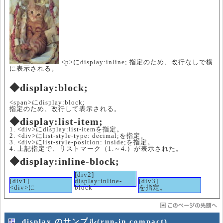
<p>にdisplay:inline; 指定のため、改行なしで横
に表示される。
◆display:block;
<span>にdisplay:block;
指定のため、改行して表示される。
◆display:list-item;
<div>にdisplay:list-itemを指定。
<div>にlist-style-type: decimal;を指定。
<div>にlist-style-position: inside;を指定。
上記指定で、リストマーク（1.～4.）が表示された。
◆display:inline-block;
[div2]
[div1]
display:inline-
[div3]
<div>に
block
を指定。
display のサンプル(run-in,compact)