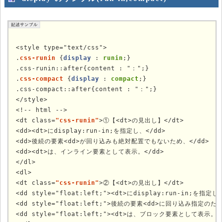
<style type="text/css">

.
css-runin
 {
display
 : 
runin
;}

.css-runin::after{content : "：";}

.
css-compact
 {
display
 : 
compact
;}

.css-compact::after{content : "：";}

</style>

<!-- html -->

<dt class=
"css-runin"
>①【<dt>の見出し】</dt>

<dd><dt>にdisplay:run-in;を指定し、</dd>

<dd>後続の要素<dd>が回り込みも絶対配置でもないため、</dd>

<dd><dt>は、インライン要素として表示。</dd>

</dl>

<dl>

<dt class=
"css-runin"
>②【<dt>の見出し】</dt>

<dd style="float:left;"><dt>にdisplay:run-in;を指定し、
<dd style="float:left;">後続の要素<dd>に回り込み指定のため、
<dd style="float:left;"><dt>は、ブロック要素として表示。</