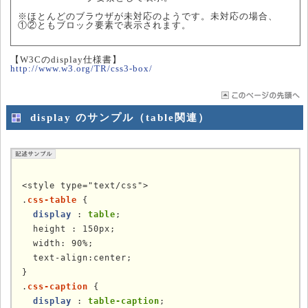
※ほとんどのブラウザが未対応のようです。未対応の場合、
①②ともブロック要素で表示されます。
【W3Cのdisplay仕様書】
http://www.w3.org/TR/css3-box/
display のサンプル（table関連）
<style type="text/css">

.
css-table
 {

display
 : 
table
;

  height : 150px;

  width: 90%;

  text-align:center;

}

.
css-caption
 {

display
 : 
table-caption
;
