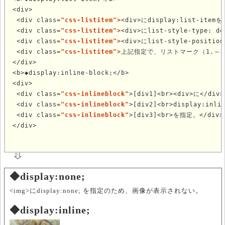
<div>

 <div class=
"css-listitem">
<div>にdisplay:list-itemを
 <div class=
"css-listitem">
<div>にlist-style-type: d
 <div class=
"css-listitem">
<div>にlist-style-positio
 <div class=
"css-listitem">
上記指定で、リストマーク（1.～4.
</div>

<b>◆display:inline-block;</b>

<div>

 <div class=
"css-inlineblock"
>[div1]<br><div>に</div>

 <div class=
"css-inlineblock"
>[div2]<br>display:inlin
 <div class=
"css-inlineblock"
>[div3]<br>を指定。</div>

	
◆display:none;
<img>にdisplay:none; を指定のため、画像が表示されない。
◆display:inline;