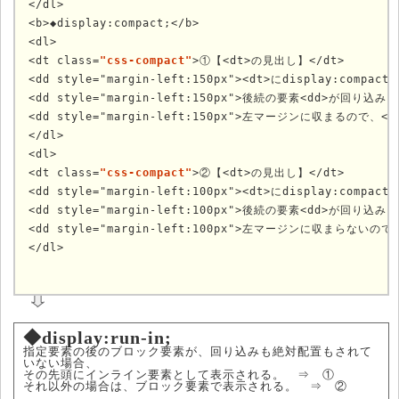
</dl>

<b>◆display:compact;</b>

<dl>

<dt class=
"css-compact"
>①【<dt>の見出し】</dt>

<dd style="margin-left:150px"><dt>にdisplay:compac
<dd style="margin-left:150px">後続の要素<dd>が回り込
<dd style="margin-left:150px">左マージンに収まるので、
</dl>

<dl>

<dt class=
"css-compact"
>②【<dt>の見出し】</dt>

<dd style="margin-left:100px"><dt>にdisplay:compac
<dd style="margin-left:100px">後続の要素<dd>が回り込
<dd style="margin-left:100px">左マージンに収まらない
	
◆display:run-in;
指定要素の後のブロック要素が、回り込みも絶対配置もされて
いない場合、
その先頭にインライン要素として表示される。 ⇒ ①
それ以外の場合は、ブロック要素で表示される。 ⇒ ②