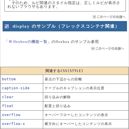
そのため、ルビ関連のスタイル指定は、正しくルビが表示さ
れないブラウザもあります。
display のサンプル（フレックスコンテナ関連）
「
flexboxの機能一覧
」のflexbox のサンプル参照
関連するCSS(STYLE)
bottom
基点の下辺からの距離
caption-side
テーブルのキャプションの表示位置
clear
回り込みの解除
float
配置と回り込み
overflow
オーバーフローしたコンテンツの表示
overflow-x
横方向にオーバーしたコンテンツの表示