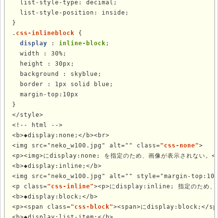
  list-style-type: decimal;

  list-style-position: inside;

}

.
css-inlineblock
 {

display
 : 
inline-block
;

  width : 30%;

  height : 30px;

  background : skyblue;

  border : 1px solid blue;

  margin-top:10px

}

</style>

<!-- html -->

<b>◆display:none;</b><br>

<img src="neko_w100.jpg" alt="" class=
"css-none"
>

<p><img>にdisplay:none; を指定のため、画像が表示されない。</p
<b>◆display:inline;</b>

<img src="neko_w100.jpg" alt="" style="margin-top:10p
<p class=
"css-inline"
><p>にdisplay:inline; 指定のた
<b>◆display:block;</b>

<p><span class=
"css-block"
><span>にdisplay:block;
<b>◆display:list-item;</b>
