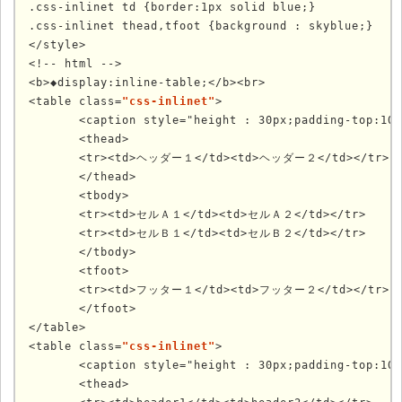
.css-inlinet td {border:1px solid blue;}

.css-inlinet thead,tfoot {background : skyblue;}

</style>

<!-- html -->

<b>◆display:inline-table;</b><br>

<table class=
"css-inlinet"
>

	<caption style="height : 30px;padding-top:10px;">表題　Ⅰ</caption>

	<thead>

	<tr><td>ヘッダー１</td><td>ヘッダー２</td></tr>

	</thead>

	<tbody>

	<tr><td>セルＡ１</td><td>セルＡ２</td></tr>

	<tr><td>セルＢ１</td><td>セルＢ２</td></tr>

	</tbody>

	<tfoot>

	<tr><td>フッター１</td><td>フッター２</td></tr>

	</tfoot>

</table>

<table class=
"css-inlinet"
>

	<caption style="height : 30px;padding-top:10px;">表題　Ⅱ</caption>

	<thead>
