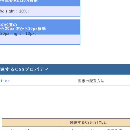
から親要素の10%移動
%; right : 10%;
準の位置の
ら20px,右から10px移動
 20px; right : 10px;
連するCSSプロパティ
ition
要素の配置方法
関連するCSS(STYLE)