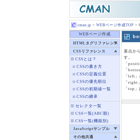
cman.jp
>
WEBページ作成TOP
>
WEBページ作成
bo
HTMLタグリファレンス
基点から
CSSリファレンス
す。
CSSとは？
「pos
CSSの書き方
「bot
CSSの定義位置
「lef
CSSの優先順位
「rig
「to
CSSの初期値一覧
CSSの継承
セレクタ一覧
CSS一覧(ABC順)
CSS一覧(機能別)
JavaScriptサンプル
その他共通