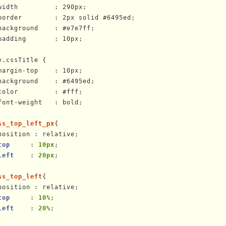
width         : 290px;

border        : 2px solid #6495ed;

background    : #e7e7ff;

padding       : 10px;

v.cssTitle {

margin-top    : 10px;

background    : #6495ed;

color         : #fff;

font-weight   : bold;

ss_top_left_px
{

position : relative;

top
     : 
10px
;

left
    : 
20px
;

ss_top_left
{

position : relative;

top
     : 
10%
;

left
    : 
20%
;
