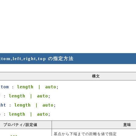
ttom,left,right,top の指定方法
構文
ttom
:
length | auto
;
f
:
length | auto
;
ght
:
length | auto
;
p
:
length | auto
;
プロパティ/設定値
意味
基点から下端までの距離を値で指定