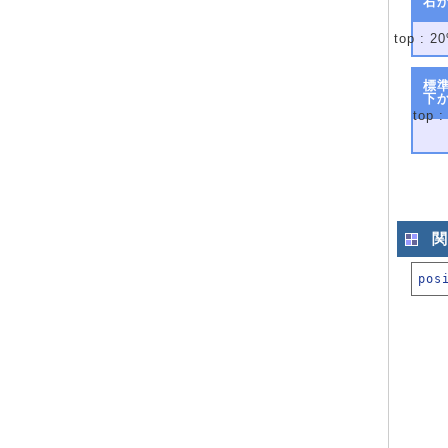
右
top : 20
標
下か
top :
関
pos