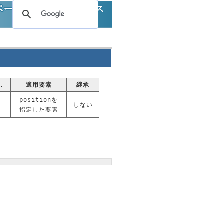
.
適用要素
継承
positionを
しない
指定した要素