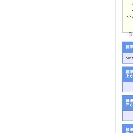
  
  
</
標
bot
標
上か
標
左
標