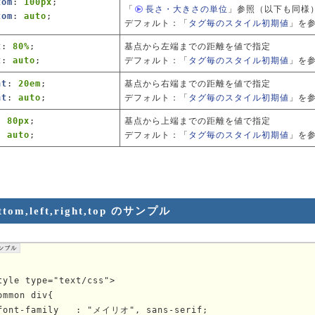
tom
:
100px
;
「
長さ・大きさの単位
」
参照（以下も同様
tom
:
auto
;
デフォルト：「
タグ毎のスタイル初期値
」を
t
:
80%
;
基点から左端までの距離を値で指定
t
:
auto
;
デフォルト：「
タグ毎のスタイル初期値
」を
ht
:
20em
;
基点から右端までの距離を値で指定
ht
:
auto
;
デフォルト：「
タグ毎のスタイル初期値
」を
:
80px
;
基点から上端までの距離を値で指定
:
auto
;
デフォルト：「
タグ毎のスタイル初期値
」を
ttom,left,right,top のサンプル
tyle type="text/css">

ommon div{

font-family   : "メイリオ", sans-serif;
