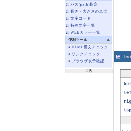
パス(path)指定
長さ・大きさの単位
文字コード
特殊文字一覧
WEBカラー一覧
便利ツール
HTML構文チェック
リンクチェック
bo
ブラウザ表示確認
広告
bo
le
ri
to