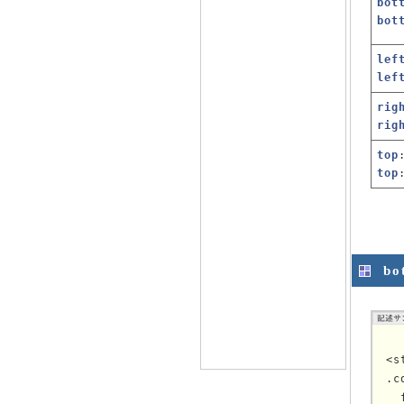
bot
bot
lef
lef
rig
rig
top
top
bo
<s
.c
  