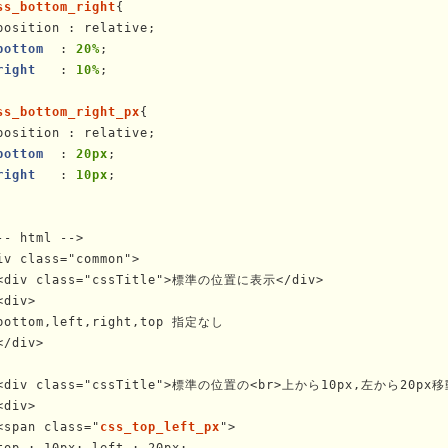
ss_bottom_right
{

position : relative;

bottom
  : 
20%
;

right
   : 
10%
;

ss_bottom_right_px
{

position : relative;

bottom
  : 
20px
;

right
   : 
10px
;

-- html -->

iv class="common">

<div class="cssTitle">標準の位置に表示</div>

<div>

bottom,left,right,top 指定なし

</div>

<div class="cssTitle">標準の位置の<br>上から10px,左から20px移動
<div>

<span class="
css_top_left_px
">

top : 10px; left : 20px;
