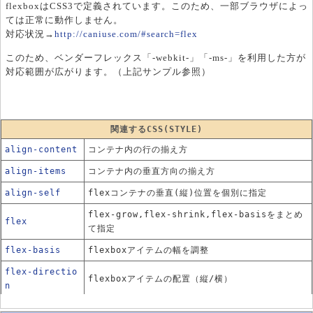
flexboxはCSS3で定義されています。このため、一部ブラウザによっ
ては正常に動作しません。
対応状況→
http://caniuse.com/#search=flex
このため、ベンダーフレックス「-webkit-」「-ms-」を利用した方が
対応範囲が広がります。（上記サンプル参照）
関連するCSS(STYLE)
align-content
コンテナ内の行の揃え方
align-items
コンテナ内の垂直方向の揃え方
align-self
flexコンテナの垂直(縦)位置を個別に指定
flex-grow,flex-shrink,flex-basisをまとめ
flex
て指定
flex-basis
flexboxアイテムの幅を調整
flex-directio
flexboxアイテムの配置（縦/横）
n
flex-flow
flex-directionとflex-wrapまとめて指定