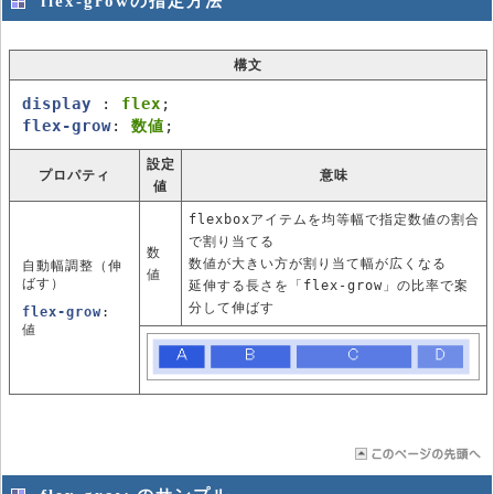
flex-growの指定方法
構文
display
:
flex
;
flex-grow
:
数値
;
設定
プロパティ
意味
値
flexboxアイテムを均等幅で指定数値の割合
で割り当てる
数
数値が大きい方が割り当て幅が広くなる
自動幅調整（伸
値
ばす）
延伸する長さを「flex-grow」の比率で案
分して伸ばす
flex-grow
:
値