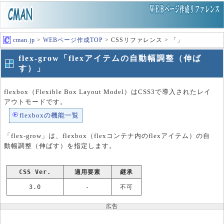
cman.jp
>
WEBページ作成TOP
> CSSリファレンス > 「」
flex-grow「flexアイテムの自動幅調整（伸ば
す）」
flexbox（Flexible Box Layout Model）はCSS3で導入されたレイ
アウトモードです。
flexboxの機能一覧
「flex-grow」は、flexbox（flexコンテナ内のflexアイテム）の自
動幅調整（伸ばす）を指定します。
CSS Ver.
適用要素
継承
3.0
-
不可
広告