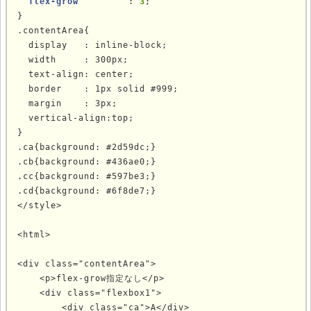
flex-grow         
: 
3
;

}

.contentArea{

  display   : inline-block;

  width     : 300px;

  text-align: center;

  border    : 1px solid #999;

  margin    : 3px;

  vertical-align:top;

}

.ca{background: #2d59dc;}

.cb{background: #436ae0;}

.cc{background: #597be3;}

.cd{background: #6f8de7;}

</style>

<html>

<div class="contentArea">

    <p>flex-grow指定なし</p>

    <div class="flexbox1">

        <div class="ca">A</div>
