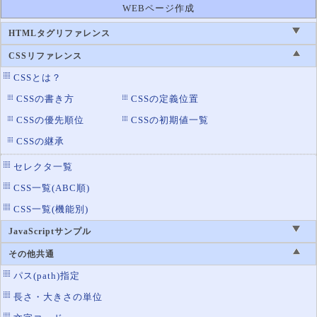
WEBページ作成
flex-shrink
flexboxアイテムの自動幅調整（縮む）
HTMLタグリファレンス
flex-wrap
flexboxアイテムの折り返し
CSSリファレンス
justify-conte
コンテナ内の水平方向の揃え方
nt
CSSとは？
order
flexコンテナ内の並び順
CSSの書き方
CSSの定義位置
display
ボックスの種類
CSSの優先順位
CSSの初期値一覧
CSSの継承
セレクタ一覧
CSS一覧(ABC順)
CSS一覧(機能別)
JavaScriptサンプル
その他共通
パス(path)指定
長さ・大きさの単位