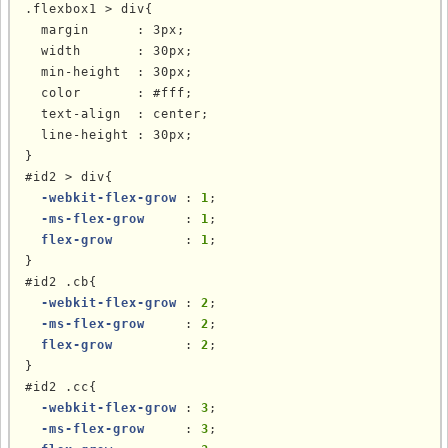
.flexbox1 > div{

  margin      : 3px;

  width       : 30px;

  min-height  : 30px;

  color       : #fff;

  text-align  : center;

  line-height : 30px;

}

#id2 > div{

-webkit-flex-grow 
: 
1
;

-ms-flex-grow     
: 
1
;

flex-grow         
: 
1
;

}

#id2 .cb{

-webkit-flex-grow 
: 
2
;

-ms-flex-grow     
: 
2
;

flex-grow         
: 
2
;

}

#id2 .cc{

-webkit-flex-grow 
: 
3
;

-ms-flex-grow     
: 
3
;
