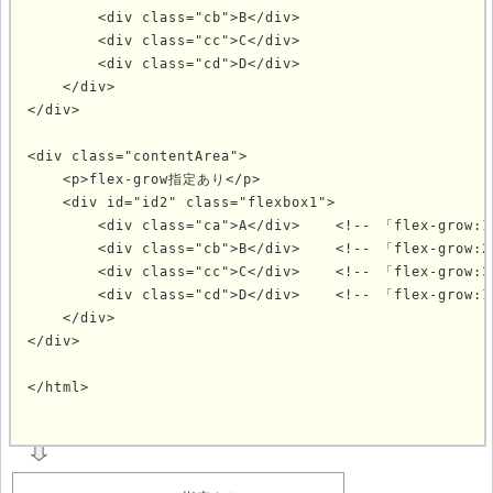
        <div class="cb">B</div>

        <div class="cc">C</div>

        <div class="cd">D</div>

    </div>

</div>

<div class="contentArea">

    <p>flex-grow指定あり</p>

    <div id="id2" class="flexbox1">

        <div class="ca">A</div>    <!-- 「flex-gr
        <div class="cb">B</div>    <!-- 「flex-gr
        <div class="cc">C</div>    <!-- 「flex-gr
        <div class="cd">D</div>    <!-- 「flex-gr
    </div>

</div>

</html>
	