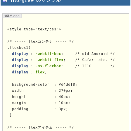
flex-grow のサンプル
<style type="text/css">

/* ----- flexコンテナ ----- */

.flexbox1{

display
 : 
-webkit-box
;     /* old Android */

display
 : 
-webkit-flex
;    /* Safari etc. */

display
 : 
-ms-flexbox
;     /* IE10        */

display
 : 
flex
;

  background-color  : #d4ddf8;

  width             : 270px;

  height            : 40px;

  margin            : 10px;

  padding           : 3px;

 }

/* ----- flexアイテム ----- */
