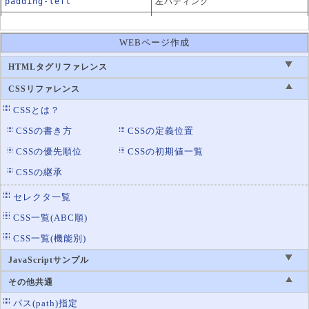
padding-left
左パディング
padding-right
右パディング
WEBページ作成
padding-top
上パディング
HTMLタグリファレンス
CSSリファレンス
CSSとは？
CSSの書き方
CSSの定義位置
CSSの優先順位
CSSの初期値一覧
CSSの継承
セレクタ一覧
CSS一覧(ABC順)
CSS一覧(機能別)
JavaScriptサンプル
その他共通
パス(path)指定