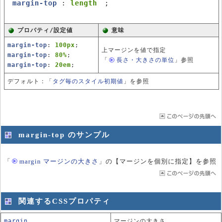
margin-top
:
length
;
プロパティ/設定値
意味
margin-top
:
100px
;
上マージンを値で指定
margin-top
:
80%
;
「
長さ・大きさの単位
」
参照
margin-top
:
20em
;
デフォルト：「
タグ毎のスタイル初期値
」を参照
margin-top のサンプル
「
margin マージンの大きさ
」
の【マージンを個別に指定】を参照
関連するCSSプロパティ
margin
マージンの大きさ