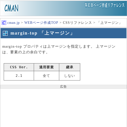
cman.jp
>
WEBページ作成TOP
> CSSリファレンス > 「上マージン」
margin-top 「上マージン」
margin-top プロパティは上マージンを指定します。 上マージン
は、要素の上の余白です。
CSS Ver.
適用要素
継承
2.1
全て
しない
広告