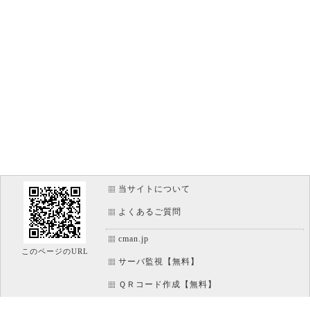
当サイトについて
よくあるご質問
cman.jp
このページのURL
サーバ監視【無料】
ＱＲコード作成【無料】
画像加工【無料】