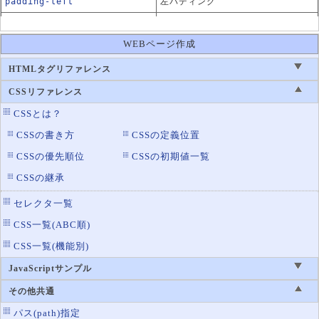
padding-left
左パディング
padding-right
右パディング
WEBページ作成
padding-top
上パディング
HTMLタグリファレンス
CSSリファレンス
CSSとは？
CSSの書き方
CSSの定義位置
CSSの優先順位
CSSの初期値一覧
CSSの継承
セレクタ一覧
CSS一覧(ABC順)
CSS一覧(機能別)
JavaScriptサンプル
その他共通
パス(path)指定