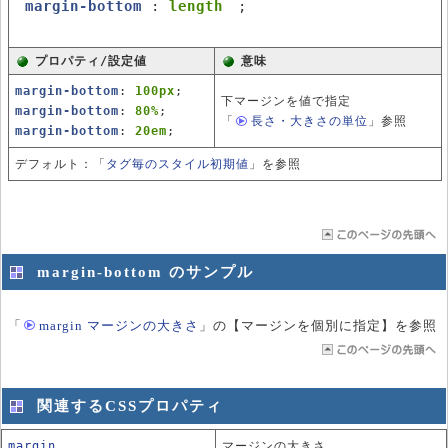
margin-bottom
:
length
;
プロパティ/設定値
意味
margin-bottom
:
100px
;
下マージンを値で指定
margin-bottom
:
80%
;
「
長さ・大きさの単位
」
参照
margin-bottom
:
20em
;
デフォルト：「
タグ毎のスタイル初期値
」を参照
margin-bottom のサンプル
「
margin マージンの大きさ
」
の【マージンを個別に指定】を参照
関連するCSSプロパティ
margin
マージンの大きさ