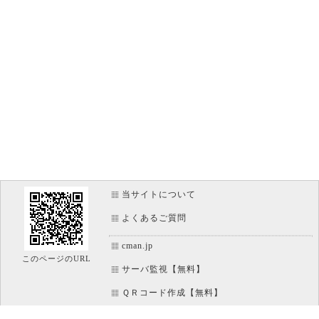
当サイトについて
よくあるご質問
cman.jp
このページのURL
サーバ監視【無料】
ＱＲコード作成【無料】
画像加工【無料】