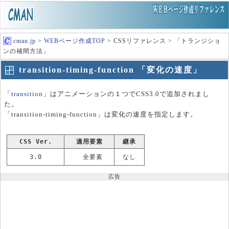
cman.jp
>
WEBページ作成TOP
> CSSリファレンス > 「トランジショ
ンの補間方法」
transition-timing-function 「変化の速度」
「
transition
」はアニメーションの１つでCSS3.0で追加されまし
た。
「transition-timing-function」は変化の速度を指定します。
CSS Ver.
適用要素
継承
3.0
全要素
なし
広告