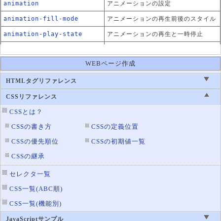
animation
アニメーションの設定
animation-fill-mode
アニメーションの再生前後のスタイル
animation-play-state
アニメーションの再生と一時停止
backface-visibility
裏面の表示
WEBページ作成
perspective
子要素の奥行きの指定
perspective-origin
子要素の奥行きのx軸・y軸方向の位置
HTMLタグリファレンス
animation-delay
アニメーションのディレイ
CSSリファレンス
animation-direction
アニメーションの方向
CSSとは？
animation-duration
アニメーションの再生時間
CSSの書き方
CSSの定義位置
animation-iteration-coun
CSSの優先順位
CSSの初期値一覧
アニメーションの繰り返し
t
CSSの継承
animation-name
アニメーションのキーフレーム名
セレクタ一覧
animation-timing-functio
アニメーション速度
CSS一覧(ABC順)
n
CSS一覧(機能別)
JavaScriptサンプル