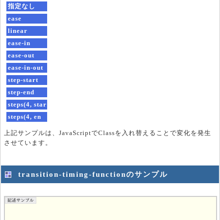
指定なし
ease
linear
ease-in
ease-out
ease-in-out
step-start
step-end
steps(4, star
t)
steps(4, en
d)
上記サンプルは、JavaScriptでClassを入れ替えることで変化を発生
させています。
transition-timing-functionのサンプル