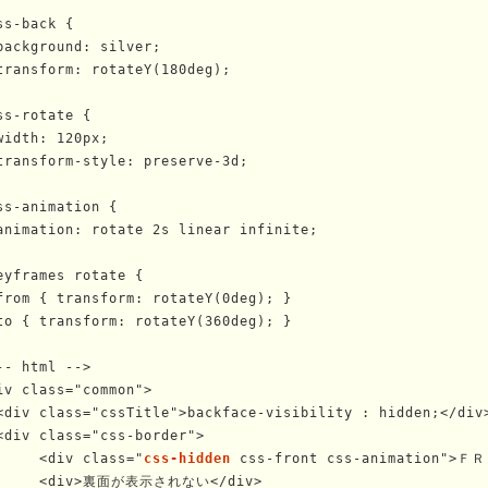
ss-back {

background: silver;

transform: rotateY(180deg);

ss-rotate {

width: 120px;

transform-style: preserve-3d;

ss-animation {

animation: rotate 2s linear infinite;

eyframes rotate {

from { transform: rotateY(0deg); }

to { transform: rotateY(360deg); }

-- html -->

iv class="common">

<div class="cssTitle">backface-visibility : hidden;</div>
<div class="css-border">

	<div class="
css-hidden
 css-front css-animation">ＦＲ
面が表示されない</div>
