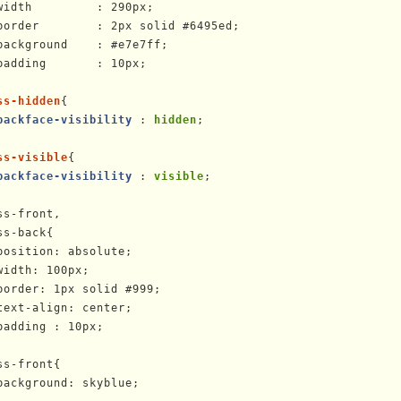
width         : 290px;

border        : 2px solid #6495ed;

background    : #e7e7ff;

padding       : 10px;

ss-hidden
{

backface-visibility
 : 
hidden
;

ss-visible
{

backface-visibility
 : 
visible
;

ss-front,

ss-back{

position: absolute;

width: 100px;

border: 1px solid #999;

text-align: center;

padding : 10px;

ss-front{

background: skyblue;
