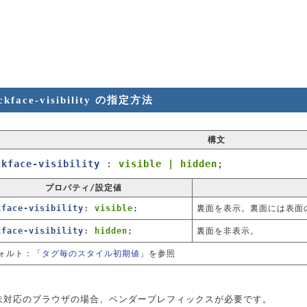
ckface-visibility の指定方法
構文
ckface-visibility
:
visible | hidden
;
プロパティ/設定値
kface-visibility
:
visible
;
裏面を表示。裏面には表面
kface-visibility
:
hidden
;
裏面を非表示。
ォルト：「
タグ毎のスタイル初期値
」を参照
未対応のブラウザの場合、ベンダープレフィックスが必要です。