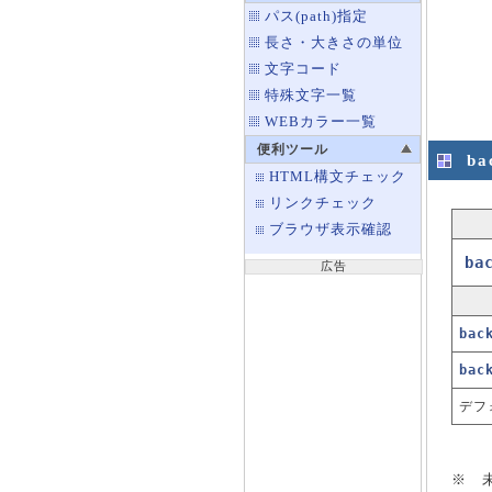
パス(path)指定
長さ・大きさの単位
文字コード
特殊文字一覧
WEBカラー一覧
便利ツール
ba
HTML構文チェック
リンクチェック
ブラウザ表示確認
ba
広告
bac
bac
デフ
※ 