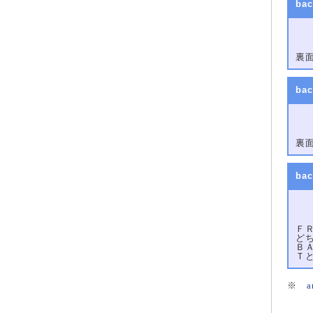
bac
裏
bac
裏
bac
Ｆ
ど
Ｂ
Ｔ
※
a