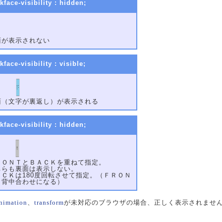
kface-visibility : hidden;
ＦＲＯＮＴ
面が表示されない
kface-visibility : visible;
ＦＲＯＮＴ
面（文字が裏返し）が表示される
kface-visibility : hidden;
ＦＲＯＮＴ
ＢＡＣＫ
ＲＯＮＴとＢＡＣＫを重ねて指定。
ちらも裏面は表示しない。
ＡＣＫは180度回転させて指定。（ＦＲＯＮ
と背中合わせになる）
nimation
、
transform
が未対応のブラウザの場合、正しく表示されませ