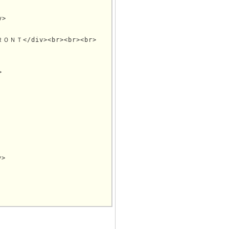
>

ＲＯＮＴ</div><br><br><br>


