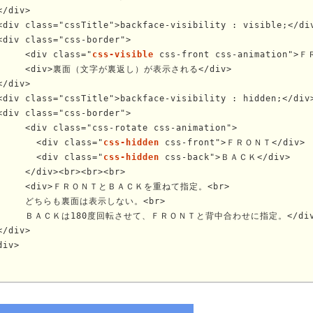
</div>

<div class="cssTitle">backface-visibility : visible;</div
<div class="css-border">

	<div class="
css-visible
 css-front css-animation">Ｆ
字が裏返し）が表示される</div>

</div>

<div class="cssTitle">backface-visibility : hidden;</div>
<div class="css-border">

ss-rotate css-animation">

	  <div class="
css-hidden
 css-front">ＦＲＯＮＴ</div>

	  <div class="
css-hidden
 css-back">ＢＡＣＫ</div>

<br><br><br>

ＴとＢＡＣＫを重ねて指定。<br>

面は表示しない。<br>

せて、ＦＲＯＮＴと背中合わせに指定。</div>

</div>

div>
	