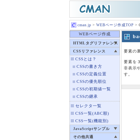
cman.jp
>
WEBページ作成TOP
>
WEBページ作成
ba
HTMLタグリファレンス
要素の
CSSリファレンス
CSSとは？
要素を
CSSの書き方
非表示
CSSの定義位置
す。
CSSの優先順位
CSSの初期値一覧
CSSの継承
セレクタ一覧
CSS一覧(ABC順)
CSS一覧(機能別)
JavaScriptサンプル
その他共通