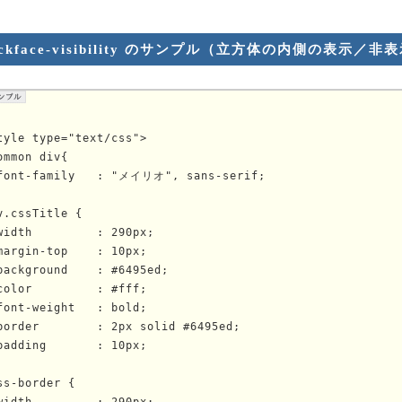
ackface-visibility のサンプル（立方体の内側の表示／非
tyle type="text/css">

ommon div{

font-family   : "メイリオ", sans-serif;

v.cssTitle {

width         : 290px;

margin-top    : 10px;

background    : #6495ed;

color         : #fff;

font-weight   : bold;

border        : 2px solid #6495ed;

padding       : 10px;

ss-border {

width         : 290px;
