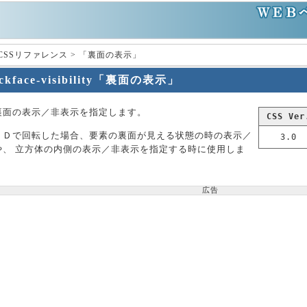
 CSSリファレンス > 「裏面の表示」
ckface-visibility「裏面の表示」
裏面の表示／非表示を指定します。
CSS Ver
３Ｄで回転した場合、要素の裏面が見える状態の時の表示／
3.0
や、 立方体の内側の表示／非表示を指定する時に使用しま
広告