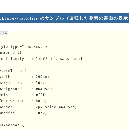
ackface-visibility のサンプル（回転した要素の裏面の
tyle type="text/css">

ommon div{

font-family   : "メイリオ", sans-serif;

v.cssTitle {

width         : 290px;

margin-top    : 10px;

background    : #6495ed;

color         : #fff;

font-weight   : bold;

border        : 2px solid #6495ed;

padding       : 10px;

ss-border {
