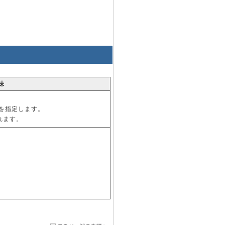
味
前を指定します。
れます。