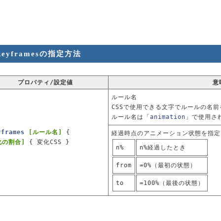
keyframesの指定方法
プロパティ/設定値
意
ルール名
CSSで使用できる文字でルールの名
ルール名は「
animation
」で使用さ
yframes
[ルール名]
{
経過時点のアニメーション状態を指定
化の割合]
{ 変化CSS }
n%
n%経過したとき
from
=0%（最初の状態）
to
=100%（最後の状態）