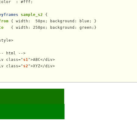
color  : #fff;

eyframes
sample_s2
 {

from
 { width:  50px; background: blue; }

to  
 { width: 250px; background: green;}

style>

-- html -->

iv class="
s1
">ABC</div>

iv class="
s2
	