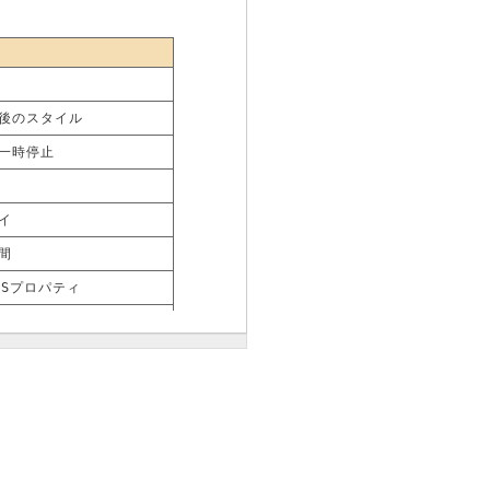
後のスタイル
一時停止
イ
間
SSプロパティ
イ