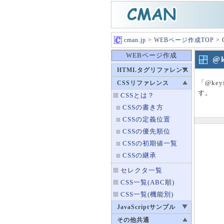
cman.jp
>
WEBページ作成TOP
>
WEBページ作成
@
HTMLタグリファレンス
「@key
CSSリファレンス
す。
CSSとは？
CSSの書き方
CSSの定義位置
CSSの優先順位
CSSの初期値一覧
CSSの継承
セレクタ一覧
CSS一覧(ABC順)
CSS一覧(機能別)
JavaScriptサンプル
その他共通