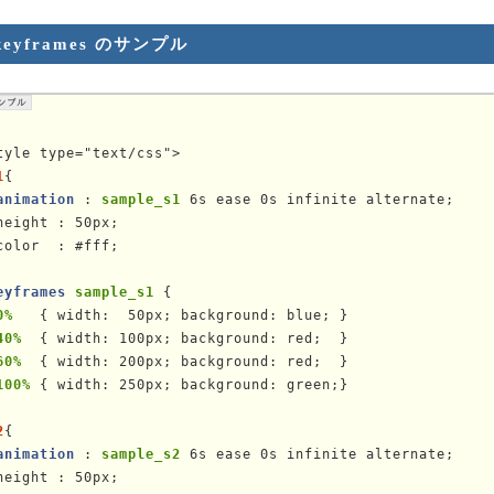
keyframes のサンプル
1
{

animation
 : 
sample_s1
 6s ease 0s infinite alternate;

height : 50px;

color  : #fff;

eyframes
sample_s1
 {

0%  
 { width:  50px; background: blue; }

40% 
 { width: 100px; background: red;  }

60% 
 { width: 200px; background: red;  }

100%
 { width: 250px; background: green;}

2
{

animation
 : 
sample_s2
 6s ease 0s infinite alternate;

height : 50px;
