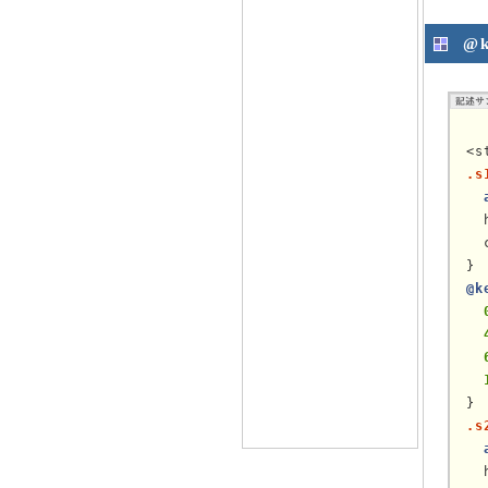
@
.s
  
  
@k
.s
  