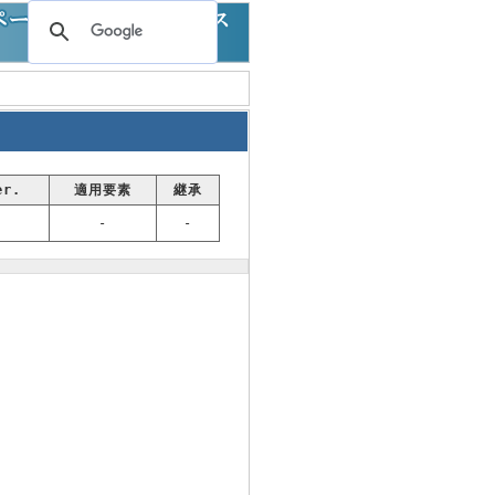
er.
適用要素
継承
-
-