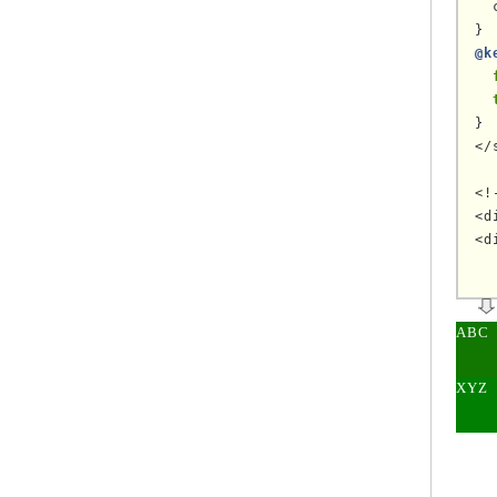
  
@k
}

</
<!
<d
<d
ABC
XYZ