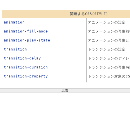
関連するCSS(STYLE)
animation
アニメーションの設定
animation-fill-mode
アニメーションの再生前
animation-play-state
アニメーションの再生と
transition
トランジションの設定
transition-delay
トランジションのディレ
transition-duration
トランジションの再生時
transition-property
トランジション対象のC
transition-timing-function
トランジションの速度
広告
transform
要素の変形
transform-origin
要素変形の起点
transform-style
要素重なり時の３D表示
animation-delay
アニメーションのディレ