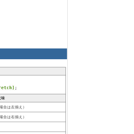
retch]
;
意味
縦の場合は左揃え）
縦の場合は右揃え）