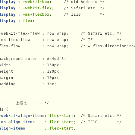
display
 : 
-webkit-box
;     /* old Android */

display
 : 
-webkit-flex
;    /* Safari etc. */

display
 : 
-ms-flexbox
;     /* IE10        */

display
 : 
flex
;

-webkit-flex-flow : row wrap;     /* Safari etc. */

-ms-flex-flow     : row wrap;     /* IE          */

flex-flow         : row wrap;     /* = flex-direction:row
background-color  : #d4ddf8;

width             : 150px;

height            : 120px;

margin            : 10px;

padding           : 3px;

 ----- 上揃え ----- */

d1 {

-webkit-align-items
: 
flex-start
;  /* Safari etc. */

-ms-align-items    
: 
flex-start
;  /* IE10        */

align-items        
: 
flex-start
;
