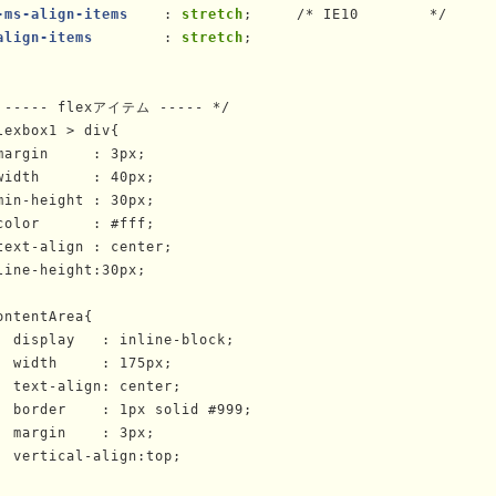
-ms-align-items    
: 
stretch
;     /* IE10        */

align-items        
: 
stretch
;

 ----- flexアイテム ----- */

lexbox1 > div{

margin     : 3px;

width      : 40px;

min-height : 30px;

color      : #fff;

text-align : center;

line-height:30px;

ontentArea{

  display   : inline-block;

  width     : 175px;

  text-align: center;

  border    : 1px solid #999;

  margin    : 3px;

  vertical-align:top;
