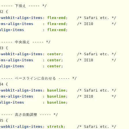
 ----- 下揃え ----- */

d2 {

-webkit-align-items
: 
flex-end
;    /* Safari etc. */

-ms-align-items    
: 
flex-end
;    /* IE10        */

align-items        
: 
flex-end
;

 ----- 中央揃え ----- */

d3 {

-webkit-align-items
: 
center
;      /* Safari etc. */

-ms-align-items    
: 
center
;      /* IE10        */

align-items        
: 
center
;

 ----- ベースラインに合わせる ----- */

d4 {

-webkit-align-items
: 
baseline
;    /* Safari etc. */

-ms-align-items    
: 
baseline
;    /* IE10        */

align-items        
: 
baseline
;

 ----- 高さ自動調整 ----- */

d5 {

-webkit-align-items
: 
stretch
;     /* Safari etc. */
