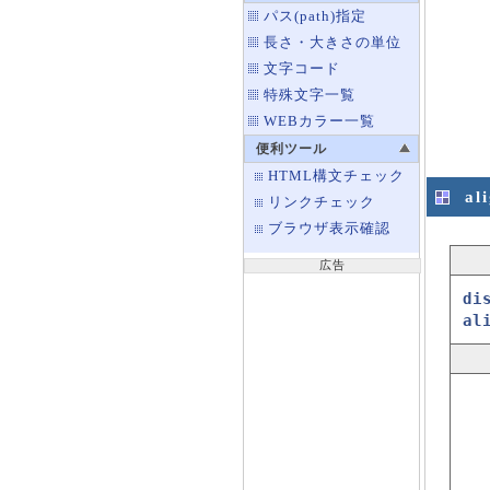
パス(path)指定
長さ・大きさの単位
文字コード
特殊文字一覧
WEBカラー一覧
便利ツール
HTML構文チェック
al
リンクチェック
ブラウザ表示確認
広告
di
al