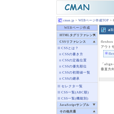
cman.jp
>
WEBページ作成TOP
>
WEBページ作成
a
HTMLタグリファレンス
flexb
CSSリファレンス
アウト
CSSとは？
fl
CSSの書き方
CSSの定義位置
「alig
CSSの優先順位
垂直方
CSSの初期値一覧
CSSの継承
セレクタ一覧
CSS一覧(ABC順)
CSS一覧(機能別)
JavaScriptサンプル
その他共通