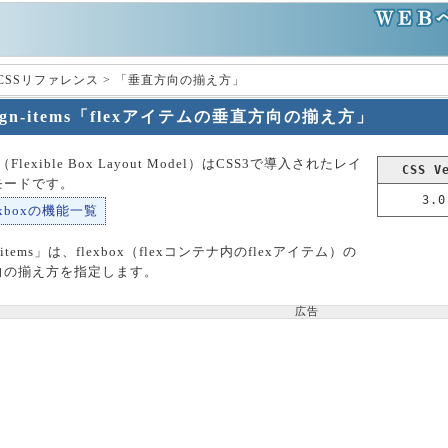
 CSSリファレンス > 「垂直方向の揃え方」
lign-items「flexアイテムの垂直方向の揃え方」
ox（Flexible Box Layout Model）はCSS3で導入されたレイ
CSS V
モードです。
3.0
exboxの機能一覧
n-items」は、flexbox（flexコンテナ内のflexアイテム）の
向の揃え方を指定します。
広告