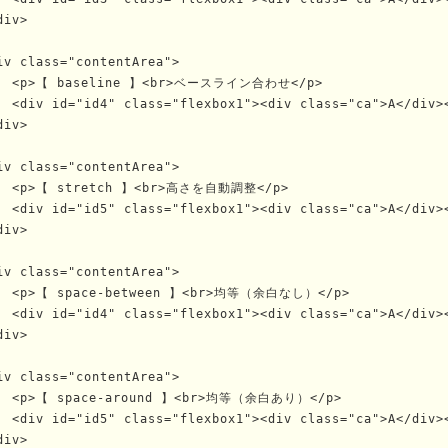
div>

iv class="contentArea">

  <p>【 baseline 】<br>ベースライン合わせ</p>

  <div id="id4" class="flexbox1"><div class="ca">A</div>
div>

iv class="contentArea">

  <p>【 stretch 】<br>高さを自動調整</p>

  <div id="id5" class="flexbox1"><div class="ca">A</div>
div>

iv class="contentArea">

  <p>【 space-between 】<br>均等（余白なし）</p>

  <div id="id4" class="flexbox1"><div class="ca">A</div>
div>

iv class="contentArea">

  <p>【 space-around 】<br>均等（余白あり）</p>

  <div id="id5" class="flexbox1"><div class="ca">A</div>
div>
