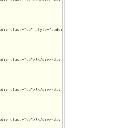
<div class="cb" style="padding-top:5px;padding-bottom:10p
<div class="cb">B</div><div class="cc">C</div><div class=
<div class="cb">B</div><div class="cc">C</div><div class=
<div class="cb">B</div><div class="cc">C</div><div class=