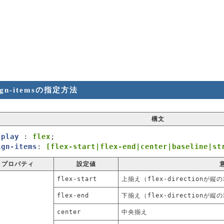
ign-itemsの指定方法
構文
splay
:
flex
;
ign-items
:
[flex-start|flex-end|center|baseline|st
プロパティ
設定値
flex-start
上揃え（flex-directionが
flex-end
下揃え（flex-directionが
center
中央揃え