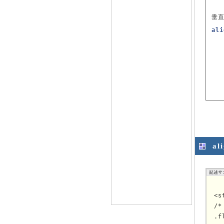
垂
ali
al
<s
/*
.f