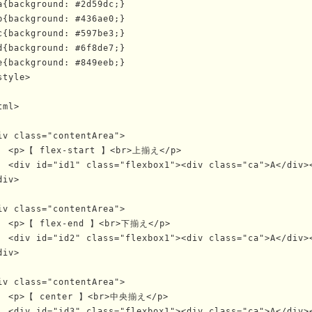
a{background: #2d59dc;}

b{background: #436ae0;}

c{background: #597be3;}

d{background: #6f8de7;}

e{background: #849eeb;}

style>

tml>

iv class="contentArea">

  <p>【 flex-start 】<br>上揃え</p>

  <div id="id1" class="flexbox1"><div class="ca">A</div>
div>

iv class="contentArea">

  <p>【 flex-end 】<br>下揃え</p>

  <div id="id2" class="flexbox1"><div class="ca">A</div>
div>

iv class="contentArea">

  <p>【 center 】<br>中央揃え</p>

  <div id="id3" class="flexbox1"><div class="ca">A</div>