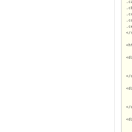
.c
.c
.c
.c
.c
</
<h
<d
  
  
</
<d
  
  
</
<d
  
  