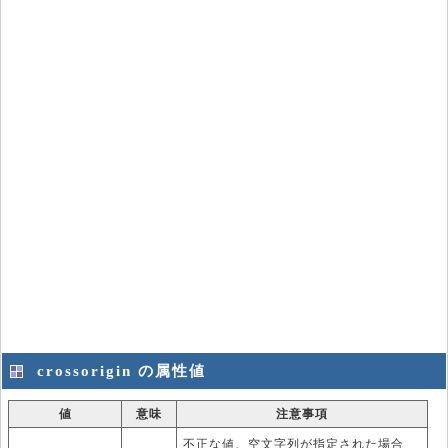
crossorigin の属性値
値
意味
注意事項
不正な値、空文字列が指定された場合