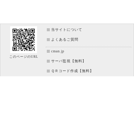
当サイトについて
よくあるご質問
cman.jp
このページのURL
サーバ監視【無料】
ＱＲコード作成【無料】
画像加工【無料】
htaccess作成【無料】
WEB便利ノート【無料】
IT比較実験【無料】
アイコン素材【無料】
文字/ボタンのイメージ画像作成【無料】