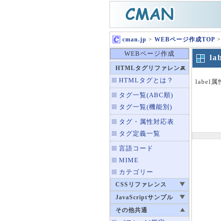
cman.jp
>
WEBページ作成TOP
>
WEBページ作成
l
HTMLタグリファレンス
HTMLタグとは？
labe
タグ一覧(ABC順)
タグ一覧(機能別)
タグ・属性対応表
タグ定義一覧
言語コード
MIME
カテゴリー
CSSリファレンス
JavaScriptサンプル
その他共通