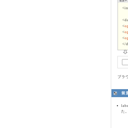
<in
<da
<
o
<
o
<
o
</d
ブラ
留
la
た