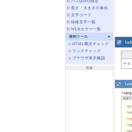
パス(path)指定
長さ・大きさの単位
文字コード
特殊文字一覧
WEBカラー一覧
便利ツール
la
HTML構文チェック
リンクチェック
ブラウザ表示確認
テキ
広告
la
<op
<
<s
<
o
<o
<o