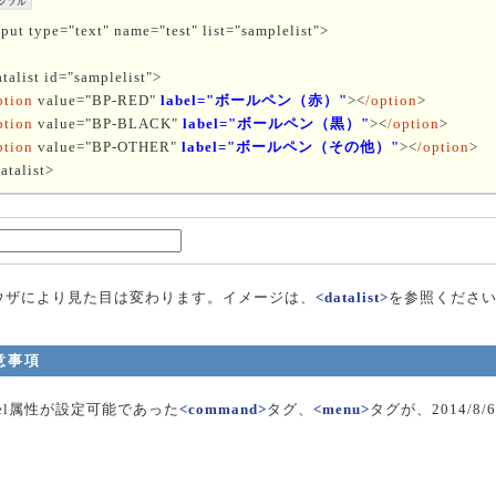
put type="text" name="test" list="samplelist">
talist id="samplelist">
ption
value="BP-RED"
label="ボールペン（赤）"
><
/option
>
ption
value="BP-BLACK"
label="ボールペン（黒）"
><
/option
>
ption
value="BP-OTHER"
label="ボールペン（その他）"
><
/option
>
atalist>
ウザにより見た目は変わります。イメージは、
<datalist>
を参照くださ
意事項
bel属性が設定可能であった
<command>
タグ、
<menu>
タグが、2014/8
。