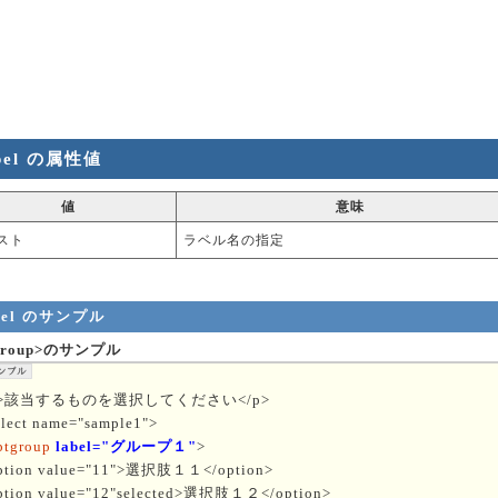
bel の属性値
値
意味
スト
ラベル名の指定
bel のサンプル
tgroup>のサンプル
p>該当するものを選択してください</p>
elect name="sample1">
ptgroup
label="グループ１"
>
ption value="11">選択肢１１</option>
ption value="12"selected>選択肢１２</option>