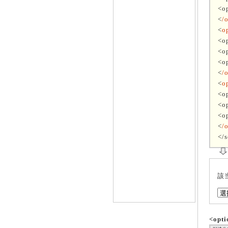
<o
<
/
<
o
<o
<o
<o
<
/
<
o
<o
<o
<o
<
/
</s
該
<op