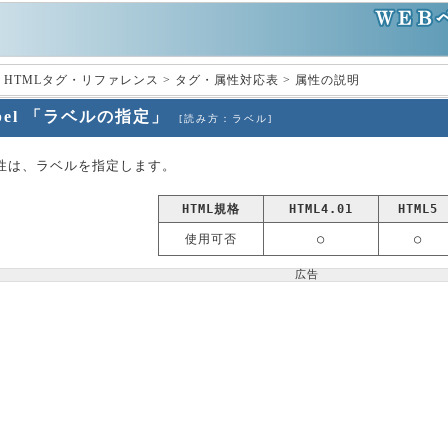
 HTMLタグ・リファレンス > タグ・属性対応表 > 属性の説明
abel 「ラベルの指定」
[読み方：ラベル]
l属性は、ラベルを指定します。
HTML規格
HTML4.01
HTML5
使用可否
○
○
広告