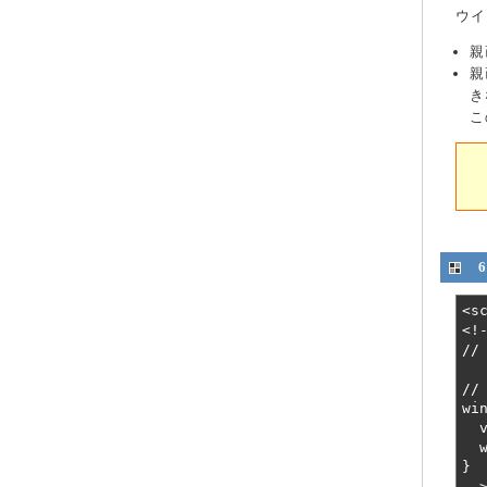
ウイ
親
親
き
こ