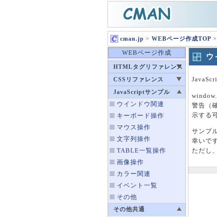
cman.jp
>
WEBページ作成TOP
WEBページ作成
ウ
HTMLタグリファレンス
JavaS
CSSリファレンス
JavaScriptサンプル
wind
ウインドウ関連
警告（
示する
キーボード操作
マウス操作
サンプ
文字列操作
幸いで
ただし
TABLE一覧操作
画像操作
カラー関連
イベント一覧
その他
その他共通