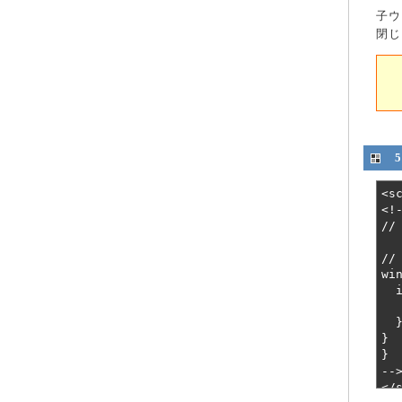
子ウ
閉じ