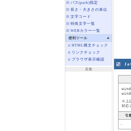
パス(path)指定
長さ・大きさの単位
文字コード
特殊文字一覧
WEBカラー一覧
便利ツール
HTML構文チェック
リンクチェック
ブラウザ表示確認
J
広告
wind
win
※上
対応
引
-