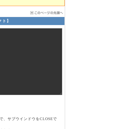
クト】
、サブウインドウをCLOSEで