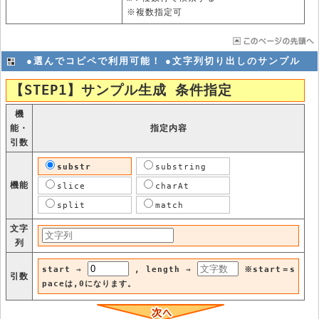
※複数指定可
●選んでコピペで利用可能！ ●文字列切り出しのサンプル
【STEP1】サンプル生成 条件指定
機
能・
指定内容
引数
substr
substring
機能
slice
charAt
split
match
文字
列
start ⇒
, length ⇒
※start＝s
引数
paceは,0になります。