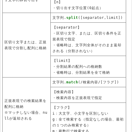
【n】
・切り出す文字位置(0起点）
文字列.
split
([separator,limit])
【separator】
・区切り文字、または、区切り条件を正
規表現で指定
区切り文字または、正規
・省略時は、文字列全体がそのまま返却
表現で分割し配列に格納
される（分割されない）
【limit】
・分割結果の配列への格納数
・省略時は、分割結果を全て格納
文字列.
match
(/検索内容/[フラグ])
【検索内容】
・検索内容を正規表現で指定
正規表現での検索結果を
配列に格納
【フラグ】
※マッチしない場合、nu
i：大文字、小文字を区別しない
llが返却される
g：全て検索する（指定なしの場合、最初
の１つのみ検索する）
m：複数行で検索する