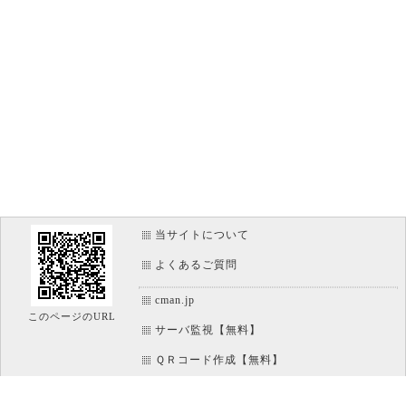
当サイトについて
よくあるご質問
cman.jp
このページのURL
サーバ監視【無料】
ＱＲコード作成【無料】
画像加工【無料】