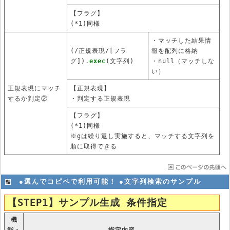
【フラグ】
(*1)同様
・マッチした結果情
(/正規表現/[フラ
報を配列に格納
グ]).
exec
(文字列)
・null（マッチしな
い）
正規表現にマッチ
【正規表現】
するか判定②
・判定する正規表現
【フラグ】
(*1)同様
※gは繰り返し実施すると、マッチする文字列を
順に取得できる
●選んでコピペで利用可能！ ●文字列検索のサンプル
【STEP1】サンプル生成 条件指定
機
能・
指定内容