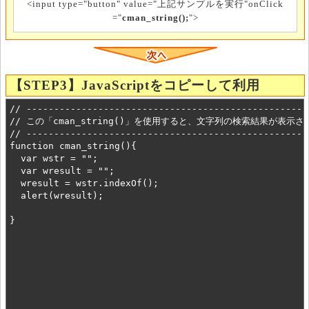
<input type="button" value="上記サンプルを実行"onClick
="
cman_string();
">
【STEP3】JavaScriptをコピーして利用