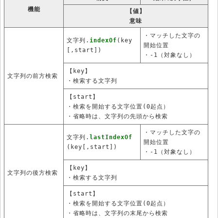
機能
【値】
意味
・マッチした文字の
文字列.
indexOf
(key
開始位置
[,start])
・-1（対象なし）
【key】
文字列の前方検索
・検索する文字列
【start】
・検索を開始する文字位置(0起点）
・省略時は、文字列の先頭から検索
・マッチした文字の
文字列.
lastIndexOf
開始位置
(key[,start])
・-1（対象なし）
【key】
文字列の後方検索
・検索する文字列
【start】
・検索を開始する文字位置(0起点）
・省略時は、文字列の末尾から検索