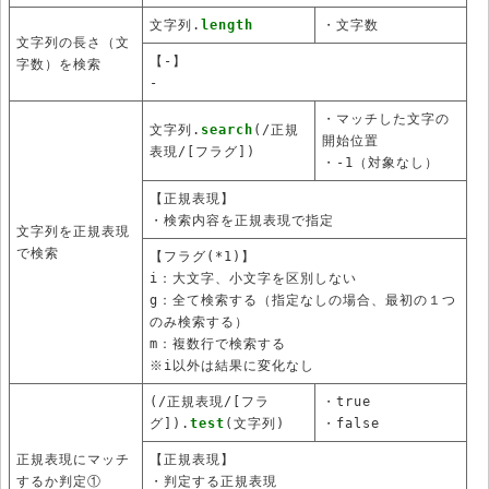
文字列.
length
・文字数
文字列の長さ（文
【-】
字数）を検索
-
・マッチした文字の
文字列.
search
(/正規
開始位置
表現/[フラグ])
・-1（対象なし）
【正規表現】
・検索内容を正規表現で指定
文字列を正規表現
で検索
【フラグ(*1)】
i：大文字、小文字を区別しない
g：全て検索する（指定なしの場合、最初の１つ
のみ検索する）
m：複数行で検索する
※i以外は結果に変化なし
(/正規表現/[フラ
・true
グ]).
test
(文字列)
・false
正規表現にマッチ
【正規表現】
するか判定①
・判定する正規表現