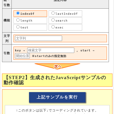
引数
indexOf
lastIndexOf
機能
length
search
test
exec
文字
列
key ⇒
, start ⇒
引数
※startのみの指定無効
【STEP2】生成されたJavaScriptサンプルの
動作確認
↑このボタンは以下↓でコーディングされています。