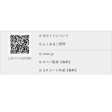
当サイトについて
よくあるご質問
cman.jp
このページのURL
サーバ監視【無料】
ＱＲコード作成【無料】
画像加工【無料】
htaccess作成【無料】
WEB便利ノート【無料】
IT比較実験【無料】
アイコン素材【無料】