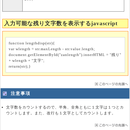
入力可能な残り文字数を表示するjavascript
function lengthdisp(str){
var wlength = str.maxLength - str.value.length;
document.getElementById("zanlength").innerHTML = "残り"
+ wlength + "文字";
return(str);}
注意事項
文字数をカウントするので、半角、全角ともに１文字は１つとカ
ウントします。また、改行も１文字としてカウントします。