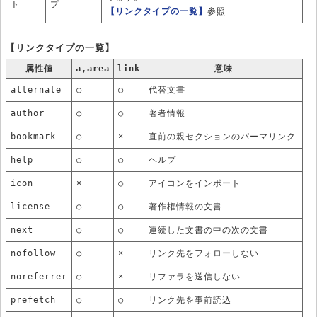
ト
プ
【リンクタイプの一覧】
参照
【リンクタイプの一覧】
属性値
a,area
link
意味
alternate
○
○
代替文書
author
○
○
著者情報
bookmark
○
×
直前の親セクションのパーマリンク
help
○
○
ヘルプ
icon
×
○
アイコンをインポート
license
○
○
著作権情報の文書
next
○
○
連続した文書の中の次の文書
nofollow
○
×
リンク先をフォローしない
noreferrer
○
×
リファラを送信しない
prefetch
○
○
リンク先を事前読込