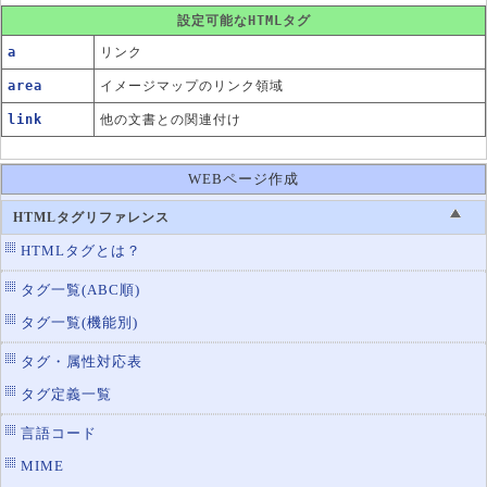
設定可能なHTMLタグ
a
リンク
area
イメージマップのリンク領域
link
他の文書との関連付け
WEBページ作成
HTMLタグリファレンス
HTMLタグとは？
タグ一覧(ABC順)
タグ一覧(機能別)
タグ・属性対応表
タグ定義一覧
言語コード
MIME