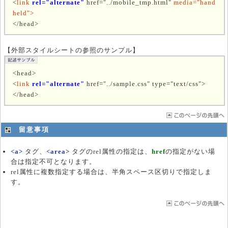
<
link
rel="alternate"
href="../mobile_tmp.html"
media="hand
held">
</head>
【外部スタイルシートの参照のサンプル】
<head>
<
link
rel="alternate"
href="../sample.css" type="text/css">
</head>
留意事項
<a>
タグ、
<area>
タグのrel属性の指定は、
href
の指定がない場
合は指定不可となります。
rel属性に複数指定する場合は、半角スペース区切りで指定しま
す。