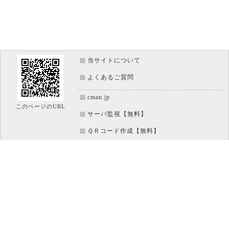
当サイトについて
よくあるご質問
cman.jp
このページのURL
サーバ監視【無料】
ＱＲコード作成【無料】
画像加工【無料】
htaccess作成【無料】
WEB便利ノート【無料】
IT比較実験【無料】
アイコン素材【無料】