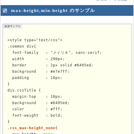
max-height,min-height のサンプル
<style type="text/css">

.common div{

  font-family   : "メイリオ", sans-serif;

  width         : 290px;

  border        : 2px solid #6495ed;

  background    : #e7e7ff;

  padding       : 10px;

}

div.cssTitle {

  margin-top    : 10px;

  background    : #6495ed;

  color         : #fff;

  font-weight   : bold;

}

.
css_max-height_none
{
