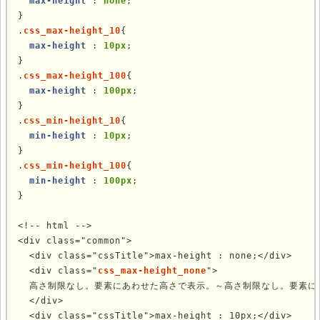
max-height
 : 
none
;

}

.
css_max-height_10
{

max-height
 : 
10px
;

}

.
css_max-height_100
{

max-height
 : 
100px
;

}

.
css_min-height_10
{

min-height
 : 
10px
;

}

.
css_min-height_100
{

min-height
 : 
100px
;

}

<!-- html -->

<div class="common">

  <div class="cssTitle">max-height : none;</div>

  <div class="
css_max-height_none
">

  高さ制限なし。要素にあわせた高さで表示。～高さ制限なし。要素に
  </div>

  <div class="cssTitle">max-height : 10px;</div>
