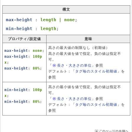
構文
max-height
:
length | none
;
min-height
:
length
;
プロパティ/設定値
意味
高さの最大値の制限なし（初期値）
max-height
:
none
;
高さの最大値を値で指定。負の値は指定不
max-height
:
100p
可。
x
;
「
長さ・大きさの単位
」
参照
max-height
:
80%
;
デフォルト：「
タグ毎のスタイル初期値
」を
参照
高さの最小値を値で指定。負の値は指定不
min-height
:
100p
可。
x
;
「
長さ・大きさの単位
」
参照
min-height
:
80%
;
デフォルト：「
タグ毎のスタイル初期値
」を
参照