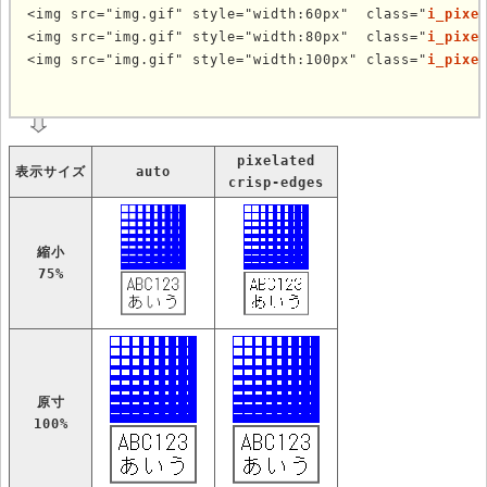
<img src="img.gif" style="width:60px"  class="
i_pixe
<img src="img.gif" style="width:80px"  class="
i_pixe
<img src="img.gif" style="width:100px" class="
i_pixe
	
pixelated
表示サイズ
auto
crisp-edges
縮小
75%
原寸
100%