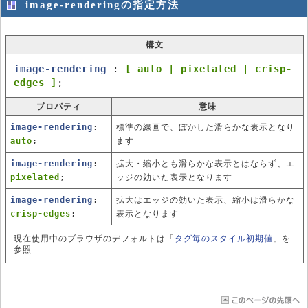
image-renderingの指定方法
構文
image-rendering
:
[ auto | pixelated | crisp-
edges ]
;
プロパティ
意味
image-rendering
:
標準の線画で、ぼかした滑らかな表示となり
auto
;
ます
image-rendering
:
拡大・縮小とも滑らかな表示とはならず、エ
pixelated
;
ッジの効いた表示となります
image-rendering
:
拡大はエッジの効いた表示、縮小は滑らかな
crisp-edges
;
表示となります
現在使用中のブラウザのデフォルトは「
タグ毎のスタイル初期値
」を
参照