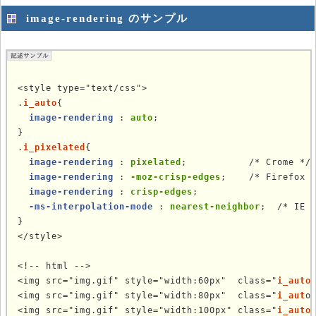
image-rendering のサンプル
<style type="text/css">

.
i_auto
{

image-rendering
 : 
auto
;

}

.
i_pixelated
{

image-rendering
 : 
pixelated
;           /* Crome */

image-rendering
 : 
-moz-crisp-edges
;    /* Firefox *
image-rendering
 : 
crisp-edges
;

-ms-interpolation-mode
 : 
nearest-neighbor
;  /* IE *
}

</style>

<!-- html -->

<img src="img.gif" style="width:60px"  class="
i_auto
<img src="img.gif" style="width:80px"  class="
i_aut
o
<img src="img.gif" style="width:100px" class="
i_auto