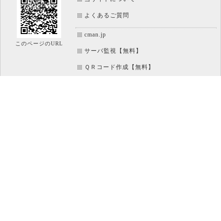
よくあるご質問
cman.jp
このページのURL
サーバ監視【無料】
ＱＲコード作成【無料】
画像加工【無料】
htaccess作成【無料】
WEB便利ノート【無料】
IT比較実験【無料】
アイコン素材【無料】
文字/ボタンのイメージ画像作成【無料】
ホームページのパーツ作成【無料】
パソコン
運営 : CMAN 株式会社シーマン