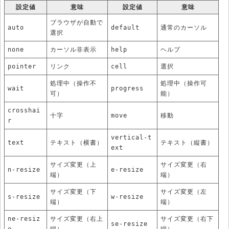
設定値
意味
設定値
意味
ブラウザが自動で
auto
default
通常のカーソル
選択
none
カーソル非表示
help
ヘルプ
pointer
リンク
cell
選択
処理中（操作不
処理中（操作可
wait
progress
可）
能）
crosshai
十字
move
移動
r
vertical-t
text
テキスト（横書）
テキスト（縦書）
ext
サイズ変更（上
サイズ変更（右
n-resize
e-resize
端）
端）
サイズ変更（下
サイズ変更（左
s-resize
w-resize
端）
端）
ne-resiz
サイズ変更（右上
サイズ変更（右下
se-resize
e
端）
端）