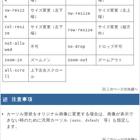
sw-resiz
サイズ変更（左下
サイズ変更（左上
nw-resize
e
端）
端）
col-resi
サイズ変更（左下
サイズ変更（縦方
row-resize
ze
端）
向）
not-allo
不可
no-drop
ドロップ不可
wed
zoom-in
ズームイン
zoom-out
ズームアウト
all-scro
上下左右スクロー
ll
ル
注意事項
カーソル形状をオリジナル画像に変更する場合は、画像が表示で
きない時のために汎用カーソル（auto、default 等）も指定し
ます。