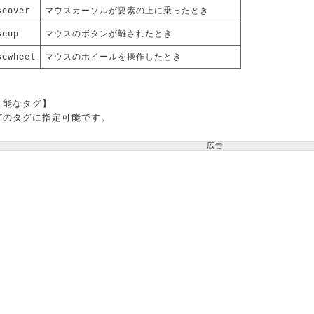
seover
マウスカーソルが要素の上に乗ったとき
seup
マウスのボタンが離されたとき
sewheel
マウスのホイールを操作したとき
可能なタグ】
どのタグに指定可能です。
広告