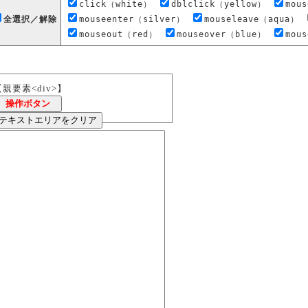
click（white）
dblclick（yellow）
mou
全選択／解除
mouseenter（silver）
mouseleave（aqua）
mouseout（red）
mouseover（blue）
mou
【親要素<div>】