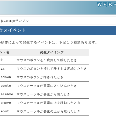
 javascriptサンプル
ウスイベント
の操作によって発生するイベントは、下記１０種類あります。
ント名
発生タイミング
ck
マウスのボタンを１度押して離したとき
lic
マウスのボタンを押して離すを２度続けたとき
sedown
マウスのボタンが押されたとき
seenter
マウスカーソルが要素に入り込んだとき
seleave
マウスカーソルが要素から出たとき
semove
マウスカーソルが要素の上を移動したとき
seout
マウスカーソルが要素の上から離れたとき