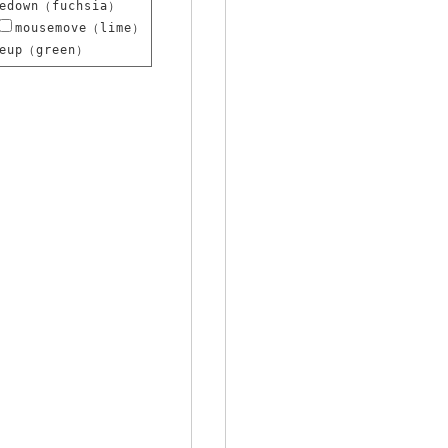
sedown（fuchsia）
mousemove（lime）
seup（green）