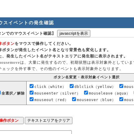
ウスイベントの発生確認
タンでのマウスイベント確認】
作ボタン
をマウスで操作してください。
作ボタンが発生したイベント名となり背景色も変化します。
た、発生したイベント名がテキストエリアに発生順に表示されます。
mousemoveは、大量に発生するので、初期状態は表示対象外としていま
ェックを外す事で、その他のイベントも表示対象外となります。
ボタン名変更・表示対象イベント選択
click（white）
dblclick（yellow）
mou
全選択／解除
mouseenter（silver）
mouseleave（aqua）
mouseout（red）
mouseover（blue）
mou