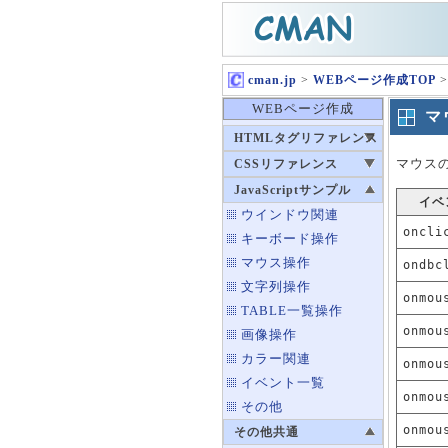
cman.jp
>
WEBページ作成TOP
>
WEBページ作成
マ
HTMLタグリファレンス
マウス
CSSリファレンス
JavaScriptサンプル
イベ
ウインドウ関連
oncli
キーボード操作
マウス操作
ondbc
文字列操作
onmou
TABLE一覧操作
onmou
画像操作
カラー関連
onmou
イベント一覧
onmou
その他
onmou
その他共通