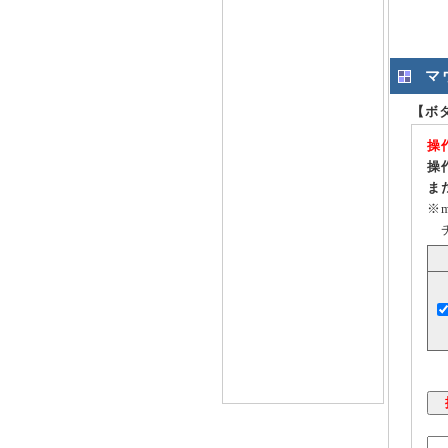
マ
【ボ
操
操
ま
※
チ