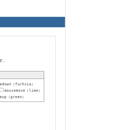
す。
sedown（fuchsia）
mousemove（lime）
seup（green）