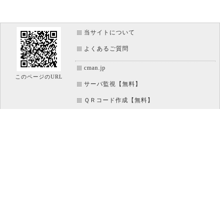
当サイトについて
よくあるご質問
cman.jp
このページのURL
サーバ監視【無料】
ＱＲコード作成【無料】
画像加工【無料】
htaccess作成【無料】
WEB便利ノート【無料】
IT比較実験【無料】
アイコン素材【無料】
文字/ボタンのイメージ画像作成【無料】
ホームページのパーツ作成【無料】