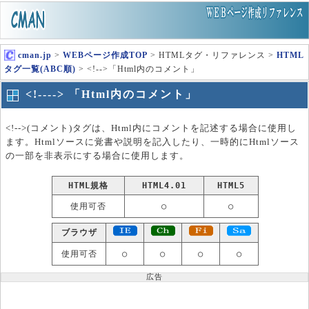
cman.jp
>
WEBページ作成TOP
> HTMLタグ・リファレンス >
HTML
タグ一覧(ABC順)
> <!-->「Html内のコメント」
<!----> 「Html内のコメント」
<!-->(コメント)タグは、Html内にコメントを記述する場合に使用し
ます。Htmlソースに覚書や説明を記入したり、一時的にHtmlソース
の一部を非表示にする場合に使用します。
HTML規格
HTML4.01
HTML5
使用可否
○
○
ブラウザ
使用可否
○
○
○
○
広告