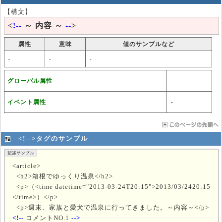
【構文】
<
!--
～ 内容 ～
--
>
属性
意味
値のサンプルなど
-
-
-
グローバル属性
-
イベント属性
-
<!-->タグのサンプル
<article>
<h2>箱根でゆっくり温泉</h2>
<p>（<time datetime="2013-03-24T20:15">2013/03/2420:15
</time>）</p>
<p>週末、家族と愛犬で温泉に行ってきました。～内容～</p>
<!--
コメントNO.1
-->