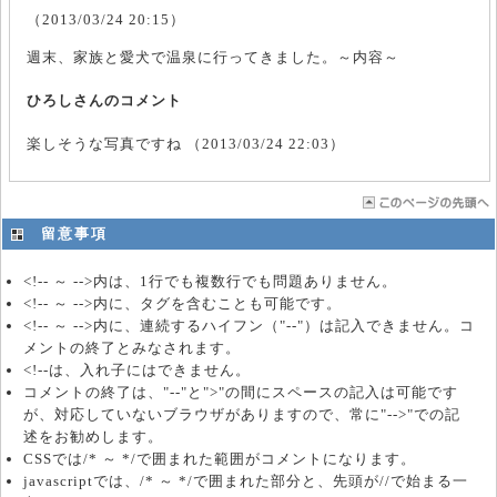
（
2013/03/24 20:15
）
週末、家族と愛犬で温泉に行ってきました。～内容～
ひろしさんのコメント
楽しそうな写真ですね （
2013/03/24 22:03
）
留意事項
<!-- ～ -->内は、1行でも複数行でも問題ありません。
<!-- ～ -->内に、タグを含むことも可能です。
<!-- ～ -->内に、連続するハイフン（"--"）は記入できません。コ
メントの終了とみなされます。
<!--は、入れ子にはできません。
コメントの終了は、"--"と">"の間にスペースの記入は可能です
が、対応していないブラウザがありますので、常に"-->"での記
述をお勧めします。
CSSでは/* ～ */で囲まれた範囲がコメントになります。
javascriptでは、/* ～ */で囲まれた部分と、先頭が//で始まる一