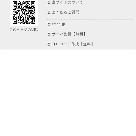
当サイトについて
よくあるご質問
cman.jp
このページのURL
サーバ監視【無料】
ＱＲコード作成【無料】
画像加工【無料】
htaccess作成【無料】
WEB便利ノート【無料】
IT比較実験【無料】
アイコン素材【無料】
文字/ボタンのイメージ画像作成【無料】
ホームページのパーツ作成【無料】
パソコン
運営 : CMAN 株式会社シーマン