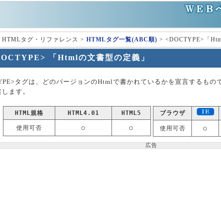
 HTMLタグ・リファレンス >
HTMLタグ一覧(ABC順)
> <DOCTYPE>「
DOCTYPE> 「Htmlの文書型の定義」
TYPE>タグは、どのバージョンのHtmlで書かれているかを宣言するものです。
述します。
HTML規格
HTML4.01
HTML5
ブラウザ
使用可否
○
○
使用可否
○
広告