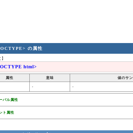
DOCTYPE> の属性
文】
DOCTYPE html>
属性
意味
値のサン
-
-
ーバル属性
ント属性