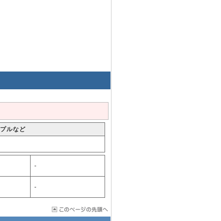
プルなど
-
-