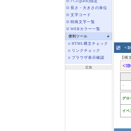
パス(path)指定
長さ・大きさの単位
文字コード
特殊文字一覧
WEBカラー一覧
便利ツール
HTML構文チェック
<
リンクチェック
【構
ブラウザ表示確認
<!
広告
-
グロ
イベ