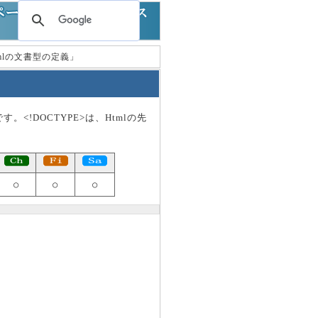
Htmlの文書型の定義」
<!DOCTYPE>は、Htmlの先
○
○
○