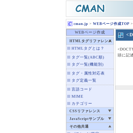
cman.jp
>
WEBページ作成TOP
>
WEBページ作成
<
HTMLタグリファレンス
HTMLタグとは？
<DOC
頭に記
タグ一覧(ABC順)
タグ一覧(機能別)
タグ・属性対応表
タグ定義一覧
言語コード
MIME
カテゴリー
CSSリファレンス
JavaScriptサンプル
その他共通