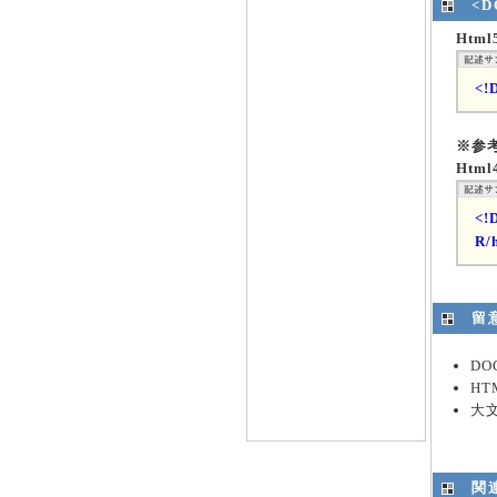
<
Htm
<!
※参
Html
<!
R/
留
D
H
大
関