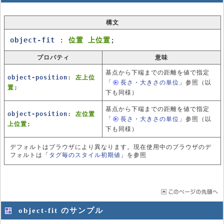
構文
object-fit
:
位置 上位置
;
プロパティ
意味
基点から下端までの距離を値で指定
object-position
:
左上位
「
長さ・大きさの単位
」
参照（以
置
;
下も同様）
基点から下端までの距離を値で指定
object-position
:
左位置
「
長さ・大きさの単位
」
参照（以
上位置
;
下も同様）
デフォルトはブラウザにより異なります。現在使用中のブラウザのデ
フォルトは「
タグ毎のスタイル初期値
」を参照
object-fit のサンプル