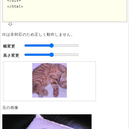
</div>

</html>
	
IEは非対応のため正しく動作しません。
幅変更
高さ変更
元の画像