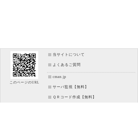
当サイトについて
よくあるご質問
cman.jp
このページのURL
サーバ監視【無料】
ＱＲコード作成【無料】
画像加工【無料】
htaccess作成【無料】
WEB便利ノート【無料】
IT比較実験【無料】