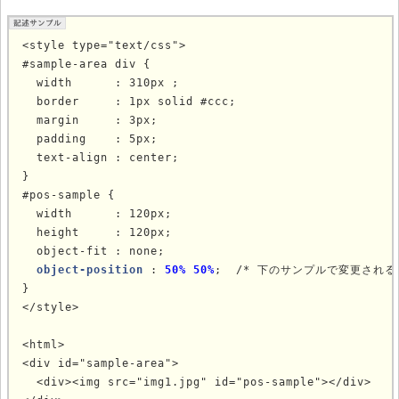
<style type="text/css">

#sample-area div {

  width      : 310px ;

  border     : 1px solid #ccc;

  margin     : 3px;

  padding    : 5px;

  text-align : center;

}

#pos-sample {

  width      : 120px;

  height     : 120px;

  object-fit : none;

object-position
 : 
50%
50%
;  /* 下のサンプルで変更される 
}

</style>

<html>

<div id="sample-area">

  <div><img src="img1.jpg" id="pos-sample"></div>
