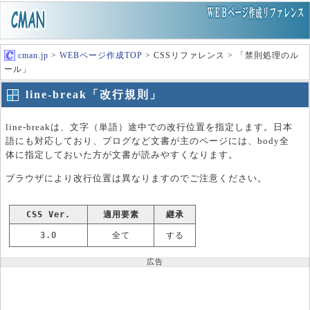
cman.jp
>
WEBページ作成TOP
> CSSリファレンス > 「禁則処理のル
ール」
line-break「改行規則」
line-breakは、文字（単語）途中での改行位置を指定します。日本
語にも対応しており、ブログなど文書が主のページには、body全
体に指定しておいた方が文書が読みやすくなります。
ブラウザにより改行位置は異なりますのでご注意ください。
CSS Ver.
適用要素
継承
3.0
全て
する
広告