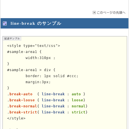
line-break のサンプル
<style type="text/css">

#sample-area1 {

        width:310px ;

}

#sample-area1 > div {

        border: 1px solid #ccc;

        margin:3px;

}

.
break-auto  
{ 
line-break
 : 
auto
 }

.
break-loose 
{ 
line-break
 : 
loose
}

.
break-normal
{ 
line-break
 : 
normal
}

.
break-strict
{ 
line-break
 : 
strict
}

</style>
