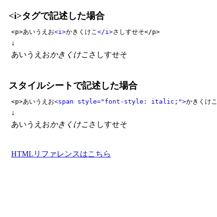
<i>タグで記述した場合
<p>あいうえお
<i>
かきくけこ
</i>
さしすせそ</p>
↓
あいうえお
かきくけこ
さしすせそ
スタイルシートで記述した場合
<p>あいうえお
<span style="font-style: italic;">
かきくけ
↓
あいうえお
かきくけこ
さしすせそ
HTMLリファレンスはこちら