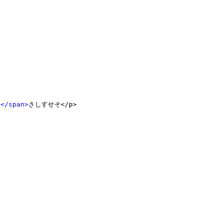
こ
</span>
さしすせそ</p>